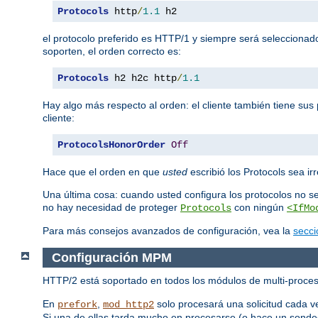
Protocols
 http
/
1.1
 h2
el protocolo preferido es HTTP/1 y siempre será seleccionad
soporten, el orden correcto es:
Protocols
 h2 h2c http
/
1.1
Hay algo más respecto al orden: el cliente también tiene sus 
cliente:
ProtocolsHonorOrder
Off
Hace que el orden en que
usted
escribió los Protocols sea irr
Una última cosa: cuando usted configura los protocolos no s
no hay necesidad de proteger
con ningún
Protocols
<IfMo
Para más consejos avanzados de configuración, vea la
secci
Configuración MPM
HTTP/2 está soportado en todos los módulos de multi-proces
En
,
solo procesará una solicitud cada v
prefork
mod_http2
Si una de ellas tarda mucho en procesarse (o hace un sondeo