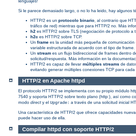
lenguajes!
Si le parece demasiado largo, o no lo ha leido, hay algunos
HTTP/2 es un
protocolo binario
, al contrario que HT
tráfico de red) mientras que para HTTP/2 no. Más info
h2
es HTTP/2 sobre TLS (negociación de protocolo a 
h2c
es HTTP/2 sobre TCP.
Un
frame
es la unidad más pequeña de comunicación d
variable estructurada de acuerdo con el tipo de frame
Un
stream
es un flujo bidireccional de frames dentro
solicitud/respuesta. Más información en la documentaci
HTTP/2 es capaz de llevar
múltiples streams
de datos
evitando generar múltiples conexiones TCP para cada 
HTTP/2 en Apache httpd
El protocolo HTTP/2 se implementa con su propio módulo ht
7540 y soporta HTTP/2 sobre texto plano (http:), así como con
modo
direct
y el
a través de una solicitud inicial H
Upgrade:
Una característica de HTTP/2 que ofrece capacidades nueva
puede hacer uso de ella.
Compilar httpd con soporte HTTP/2