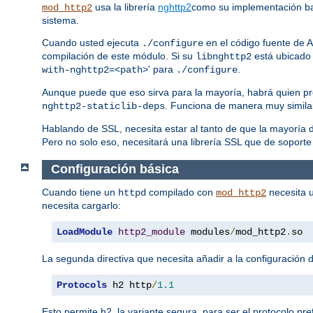
usa la librería
nghttp2
como su implementación b
mod_http2
sistema.
Cuando usted ejecuta
en el código fuente de A
./configure
compilación de este módulo. Si su
está ubicado 
libnghttp2
' para
.
with-nghttp2=<path>
./configure
Aunque puede que eso sirva para la mayoría, habrá quien pr
. Funciona de manera muy simila
nghttp2-staticlib-deps
Hablando de SSL, necesita estar al tanto de que la mayorí
Pero no solo eso, necesitará una librería SSL que de soporte
Configuración básica
Cuando tiene un
compilado con
necesita u
httpd
mod_http2
necesita cargarlo:
LoadModule
http2_module
 modules
/
mod_http2
.
so
La segunda directiva que necesita añadir a la configuración d
Protocols
 h2 http
/
1.1
Esto permite h2, la variante segura, para ser el protocolo pr