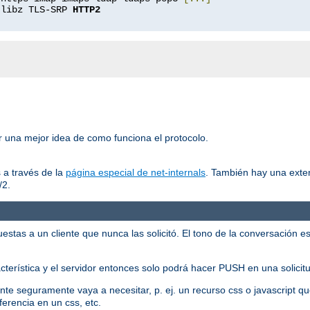
 libz TLS-SRP 
HTTP2
er una mejor idea de como funciona el protocolo.
 a través de la
página especial de net-internals
. También hay una exte
/2.
tas a un cliente que nunca las solicitó. El tono de la conversación es:
racterística y el servidor entonces solo podrá hacer PUSH en una solicit
liente seguramente vaya a necesitar, p. ej. un recurso css o javascript
ferencia en un css, etc.