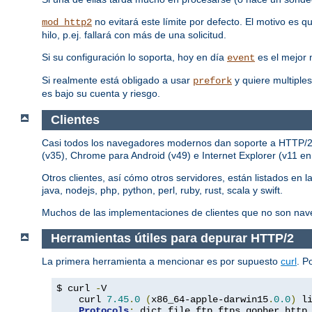
no evitará este límite por defecto. El motivo es 
mod_http2
hilo, p.ej. fallará con más de una solicitud.
Si su configuración lo soporta, hoy en día
es el mejor
event
Si realmente está obligado a usar
y quiere multiples
prefork
es bajo su cuenta y riesgo.
Clientes
Casi todos los navegadores modernos dan soporte a HTTP/2, p
(v35), Chrome para Android (v49) e Internet Explorer (v11 e
Otros clientes, así cómo otros servidores, están listados en l
java, nodejs, php, python, perl, ruby, rust, scala y swift.
Muchos de las implementaciones de clientes que no son nav
Herramientas útiles para depurar HTTP/2
La primera herramienta a mencionar es por supuesto
curl
. P
$ curl 
-
V

    curl 
7.45
.
0
(
x86_64-apple-darwin15
.
0.0
)
 l
Protocols
:
 dict file ftp ftps gopher http