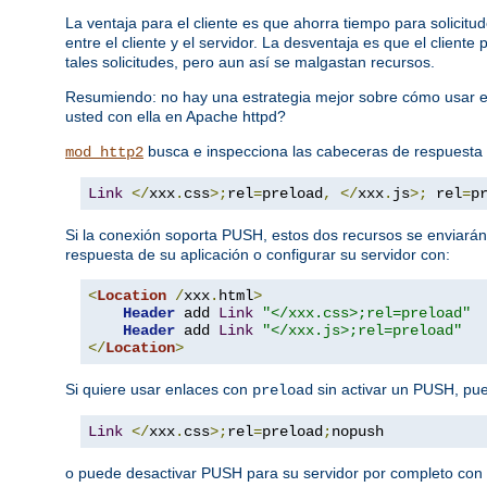
La ventaja para el cliente es que ahorra tiempo para solici
entre el cliente y el servidor. La desventaja es que el clien
tales solicitudes, pero aun así se malgastan recursos.
Resumiendo: no hay una estrategia mejor sobre cómo usar e
usted con ella en Apache httpd?
busca e inspecciona las cabeceras de respuesta
mod_http2
Link
</
xxx
.
css
>;
rel
=
preload
,
</
xxx
.
js
>;
 rel
=
p
Si la conexión soporta PUSH, estos dos recursos se enviarán
respuesta de su aplicación o configurar su servidor con:
<
Location
/
xxx
.
html
>
Header
 add 
Link
"</xxx.css>;rel=preload"
Header
 add 
Link
"</xxx.js>;rel=preload"
</
Location
>
Si quiere usar enlaces con
sin activar un PUSH, pu
preload
Link
</
xxx
.
css
>;
rel
=
preload
;
nopush
o puede desactivar PUSH para su servidor por completo con l