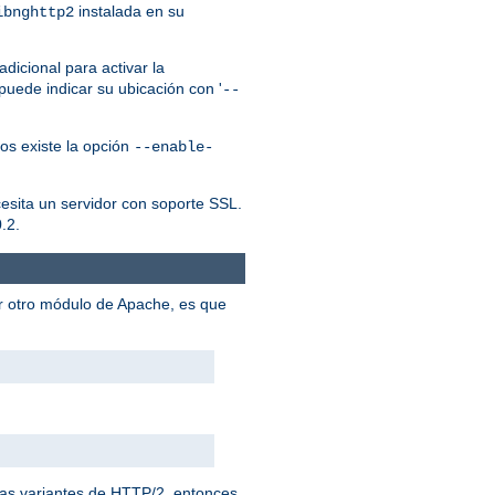
instalada en su
ibnghttp2
dicional para activar la
puede indicar su ubicación con '
--
os existe la opción
--enable-
cesita un servidor con soporte SSL.
.2.
er otro módulo de Apache, es que
 las variantes de HTTP/2, entonces