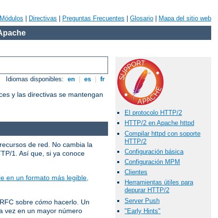
Módulos
|
Directivas
|
Preguntas Frecuentes
|
Glosario
|
Mapa del sitio web
 Apache
Idiomas disponibles:
en
|
es
|
fr
ces y las directivas se mantengan
El protocolo HTTP/2
HTTP/2 en Apache httpd
Compilar httpd con soporte
HTTP/2
 recursos de red. No cambia la
Configuración básica
TTP/1. Así que, si ya conoce
Configuración MPM
Clientes
e en un formato más legible,
Herramientas útiles para
depurar HTTP/2
Server Push
l RFC sobre
cómo
hacerlo. Un
ada vez en un mayor número
"Early Hints"