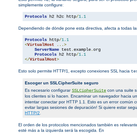
simplemente configure:
Protocols
 h2 h2c http
/
1.1
Dependiendo de dónde pone esta directiva, afecta a todas las
Protocols
 http
/
1.1
<
VirtualHost
...>
ServerName
 test
.
example
.
org

Protocols
 h2 http
/
1.1
</
VirtualHost
>
Esto solo permite HTTP/1, excepto conexiones SSL hacia
te
Escoger un SSLCipherSuite seguro
Es necesario configurar
con una suite s
SSLCipherSuite
los clientes si lo hacen. Encaminar un navegador hacia u
intentar conectar por HTTP 1.1. Esto es un error común 
evitar largas sesiones de depuración! Si quiere estar segur
HTTP/2
.
El orden de los protocolos mencionados también es relevante.
esté más a la izquierda será la escogida. En