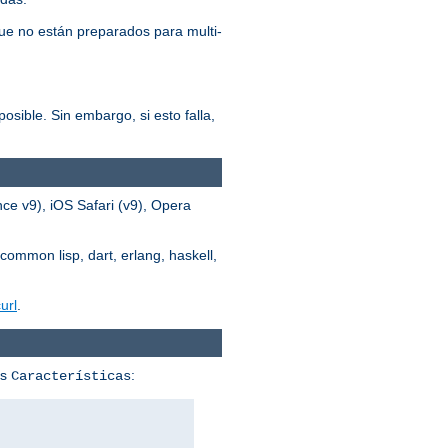
ue no están preparados para multi-
osible. Sin embargo, si esto falla,
ce v9), iOS Safari (v9), Opera
common lisp, dart, erlang, haskell,
url
.
us
:
Características