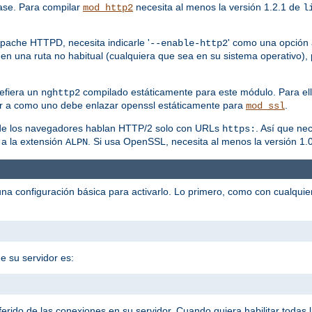
ase. Para compilar
necesita al menos la versión 1.2.1 de
mod_http2
l
pache HTTPD, necesita indicarle '
' como una opción a
--enable-http2
en una ruta no habitual (cualquiera que sea en su sistema operativo), 
efiera un
compilado estáticamente para este módulo. Para ell
nghttp2
r a como uno debe enlazar openssl estáticamente para
.
mod_ssl
a de los navegadores hablan HTTP/2 solo con URLs
. Así que ne
https:
 a la extensión
. Si usa OpenSSL, necesita al menos la versión 1.0
ALPN
na configuración básica para activarlo. Lo primero, como con cualqui
e su servidor es:
eferido de las conexiones en su servidor. Cuando quiera habilitar todas