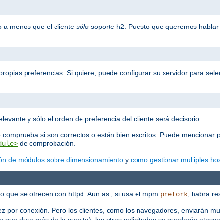
o a menos que el cliente
sólo
soporte h2. Puesto que queremos hablar 
propias preferencias. Si quiere, puede configurar su servidor para selec
elevante y sólo el orden de preferencia del cliente será decisorio.
e comprueba si son correctos o están bien escritos. Puede mencionar p
de comprobación.
dule>
ón de módulos sobre dimensionamiento
y
como gestionar multiples hos
o que se ofrecen con httpd. Aun así, si usa el mpm
, habrá re
prefork
ez por conexión. Pero los clientes, como los navegadores, enviarán mu
 que dura más de la cuenta), las otras solicitudes se quedarán atasc