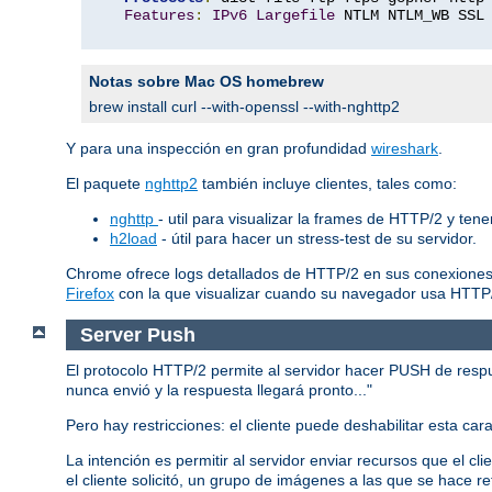
Features
:
IPv6
Largefile
 NTLM NTLM_WB SSL
Notas sobre Mac OS homebrew
brew install curl --with-openssl --with-nghttp2
Y para una inspección en gran profundidad
wireshark
.
El paquete
nghttp2
también incluye clientes, tales como:
nghttp
- util para visualizar la frames de HTTP/2 y ten
h2load
- útil para hacer un stress-test de su servidor.
Chrome ofrece logs detallados de HTTP/2 en sus conexiones
Firefox
con la que visualizar cuando su navegador usa HTTP
Server Push
El protocolo HTTP/2 permite al servidor hacer PUSH de respues
nunca envió y la respuesta llegará pronto..."
Pero hay restricciones: el cliente puede deshabilitar esta ca
La intención es permitir al servidor enviar recursos que el c
el cliente solicitó, un grupo de imágenes a las que se hace re