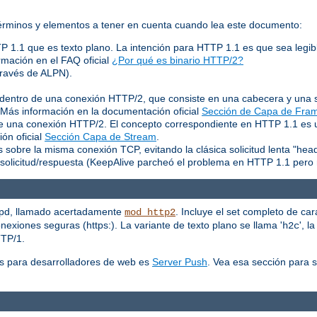
 términos y elementos a tener en cuenta cuando lea este documento:
TP 1.1 que es texto plano. La intención para HTTP 1.1 es que sea legib
rmación en el FAQ oficial
¿Por qué es binario HTTP/2?
través de ALPN).
entro de una conexión HTTP/2, que consiste en una cabecera y una s
. Más información en la documentación oficial
Sección de Capa de Fra
 de una conexión HTTP/2. El concepto correspondiente en HTTP 1.1 es
ón oficial
Sección Capa de Stream
.
 sobre la misma conexión TCP, evitando la clásica solicitud lenta "hea
solicitud/respuesta (KeepAlive parcheó el problema en HTTP 1.1 pero 
tpd, llamado acertadamente
. Incluye el set completo de car
mod_http2
exiones seguras (https:). La variante de texto plano se llama '
', l
h2c
TTP/1.
s para desarrolladores de web es
Server Push
. Vea esa sección para 