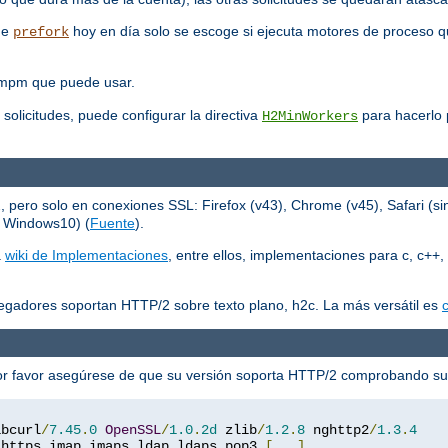
que
hoy en día solo se escoge si ejecuta motores de proceso q
prefork
 mpm que puede usar.
 solicitudes, puede configurar la directiva
para hacerlo p
H2MinWorkers
ero solo en conexiones SSL: Firefox (v43), Chrome (v45), Safari (sin
n Windows10) (
Fuente
).
a
wiki de Implementaciones
, entre ellos, implementaciones para c, c++, 
egadores soportan HTTP/2 sobre texto plano, h2c. La más versátil es
c
or favor asegúrese de que su versión soporta HTTP/2 comprobando s
ibcurl
/
7.45
.
0
OpenSSL
/
1.0
.
2d
 zlib
/
1.2
.
8
 nghttp2
/
1.3
.
4
 https imap imaps ldap ldaps pop3 
[...]