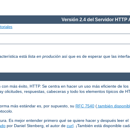
Versión 2.4 del Servidor HTTP
toriales
acterística está
lista en produción
así que es de esperar que las interfa
n con más éxito, HTTP. Se centra en hacer un uso más eficiente de los
y olicitudes, respuestas, cabeceras y todo los elementos típicos de H
norma más estándar es, por supuesto, su
RFC 7540
(
también disponibl
otocolo.
tura. Es mejor entender primero
qué
se quiere hacer y después leer e
ado
por Daniel Stenberg, el autor de
curl
. ¡También está disponible c