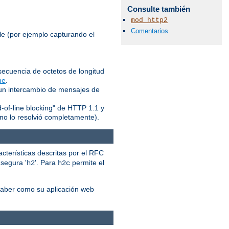
Consulte también
mod_http2
Comentarios
le (por ejemplo capturando el
ecuencia de octetos de longitud
me
.
 un intercambio de mensajes de
d-of-line blocking" de HTTP 1.1 y
no lo resolvió completamente).
acterísticas descritas por el RFC
a segura '
'. Para
permite el
h2
h2c
saber como su aplicación web