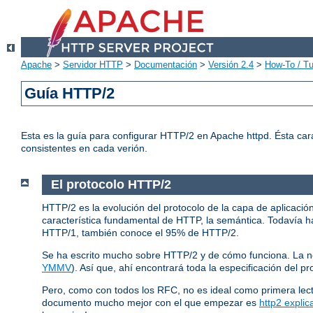
Apache
>
Servidor HTTP
>
Documentación
>
Versión 2.4
>
How-To / Tu
Guía HTTP/2
Esta es la guía para configurar HTTP/2 en Apache httpd. Ésta car
consistentes en cada verión.
El protocolo HTTP/2
HTTP/2 es la evolución del protocolo de la capa de aplicació
característica fundamental de HTTP, la semántica. Todavía ha
HTTP/1, también conoce el 95% de HTTP/2.
Se ha escrito mucho sobre HTTP/2 y de cómo funciona. La 
YMMV
). Así que, ahí encontrará toda la especificación del pr
Pero, como con todos los RFC, no es ideal como primera lec
documento mucho mejor con el que empezar es
http2 explic