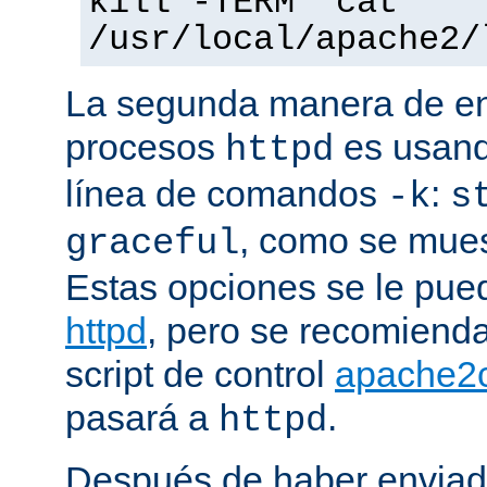
kill -TERM `cat
/usr/local/apache2/
La segunda manera de env
procesos
es usand
httpd
línea de comandos
:
-k
s
, como se mues
graceful
Estas opciones se le pued
httpd
, pero se recomiend
script de control
apache2c
pasará a
.
httpd
Después de haber enviad