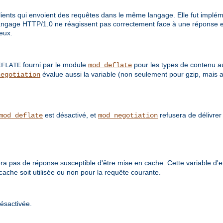
ents qui envoient des requêtes dans le même langage. Elle fut impléme
langage HTTP/1.0 ne réagissent pas correctement face à une réponse e
 eux.
fourni par le module
pour les types de contenu a
EFLATE
mod_deflate
évalue aussi la variable (non seulement pour gzip, mais 
negotiation
est désactivé, et
refusera de délivre
mod_deflate
mod_negotiation
a pas de réponse susceptible d'être mise en cache. Cette variable d
cache soit utilisée ou non pour la requête courante.
ésactivée.