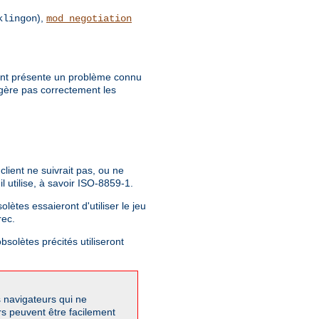
),
klingon
mod_negotiation
client présente un problème connu
 gère pas correctement les
lient ne suivrait pas, ou ne
 utilise, à savoir ISO-8859-1.
lètes essaieront d'utiliser le jeu
rec.
bsolètes précités utiliseront
s navigateurs qui ne
rs peuvent être facilement