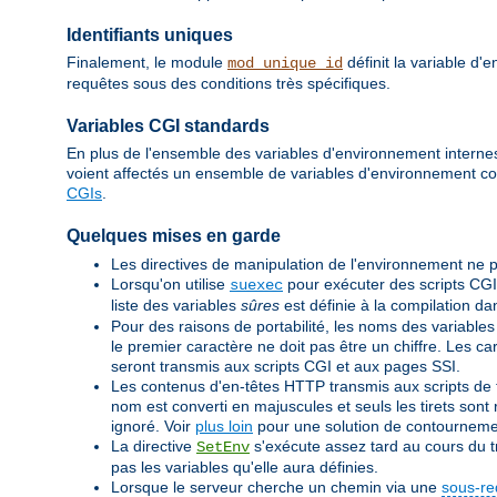
Identifiants uniques
Finalement, le module
définit la variable d
mod_unique_id
requêtes sous des conditions très spécifiques.
Variables CGI standards
En plus de l'ensemble des variables d'environnement internes 
voient affectés un ensemble de variables d'environnement c
CGIs
.
Quelques mises en garde
Les directives de manipulation de l'environnement ne p
Lorsqu'on utilise
pour exécuter des scripts CGI
suexec
liste des variables
sûres
est définie à la compilation d
Pour des raisons de portabilité, les noms des variables
le premier caractère ne doit pas être un chiffre. Les c
seront transmis aux scripts CGI et aux pages SSI.
Les contenus d'en-têtes HTTP transmis aux scripts de ty
nom est converti en majuscules et seuls les tirets sont r
ignoré. Voir
plus loin
pour une solution de contourneme
La directive
s'exécute assez tard au cours du tr
SetEnv
pas les variables qu'elle aura définies.
Lorsque le serveur cherche un chemin via une
sous-re