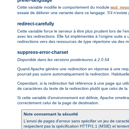
prefer-language
Cette variable modifie le comportement du module
mod_nego
essaie de délivrer une variante dans ce langage. S'il n'existe
redirect-carefully
Cette variable force le serveur à être plus prudent lors de l'
avec les redirections. Elle fut implémentée à l'origine suite
redirections vers des ressources de type répertoire via des
suppress-error-charset
Disponible dans les versions postérieures à 2.0.54
Quand Apache génère une redirection en réponse à une requête 
pourrait pas suivre automatiquement la redirection. Habituell
Cependant, si la redirection fait référence à une page qui util
de caractères du texte de la redirection plutôt que celui de l
Si cette variable d'environnement est définie, Apache omettra l
correctement celui de la page de destination.
Note concernant la sécurité
L'envoi de pages d'erreur sans spécifier un jeu de caractè
respectent pas la spécification HTTP/1.1 (MSIE) et tentent