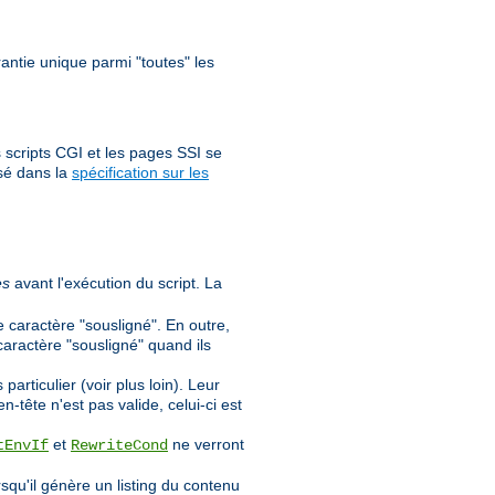
antie unique parmi "toutes" les
 scripts CGI et les pages SSI se
sé dans la
spécification sur les
es
avant l'exécution du script. La
e caractère "sousligné". En outre,
caractère "sousligné" quand ils
rticulier (voir plus loin). Leur
n-tête n'est pas valide, celui-ci est
et
ne verront
tEnvIf
RewriteCond
orsqu'il génère un listing du contenu