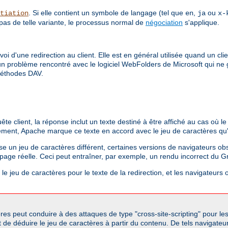
. Si elle contient un symbole de langage (tel que
,
ou
tiation
en
ja
x-
 pas de telle variante, le processus normal de
négociation
s'applique.
envoi d'une redirection au client. Elle est en général utilisée quand un 
 a un problème rencontré avec le logiciel WebFolders de Microsoft qui ne
 méthodes DAV.
client, la réponse inclut un texte destiné à être affiché au cas où le c
ement, Apache marque ce texte en accord avec le jeu de caractères qu'il
ise un jeu de caractères différent, certaines versions de navigateurs obso
a page réelle. Ceci peut entraîner, par exemple, un rendu incorrect du G
e jeu de caractères pour le texte de la redirection, et les navigateurs o
res peut conduire à des attaques de type "cross-site-scripting" pour le
 de déduire le jeu de caractères à partir du contenu. De tels navigateu