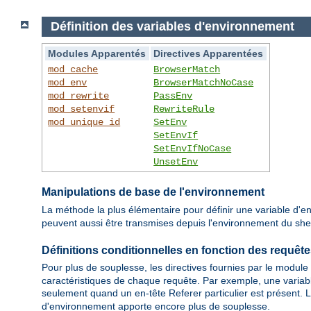
Définition des variables d'environnement
Modules Apparentés
Directives Apparentées
mod_cache
BrowserMatch
mod_env
BrowserMatchNoCase
mod_rewrite
PassEnv
mod_setenvif
RewriteRule
mod_unique_id
SetEnv
SetEnvIf
SetEnvIfNoCase
UnsetEnv
Manipulations de base de l'environnement
La méthode la plus élémentaire pour définir une variable d'en
peuvent aussi être transmises depuis l'environnement du shell 
Définitions conditionnelles en fonction des requêt
Pour plus de souplesse, les directives fournies par le module
caractéristiques de chaque requête. Par exemple, une variabl
seulement quand un en-tête Referer particulier est présent. L
d'environnement apporte encore plus de souplesse.