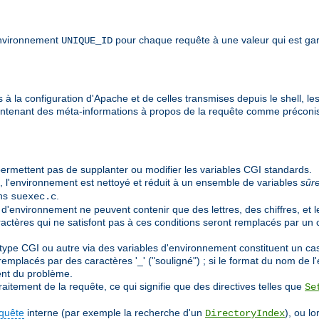
'environnement
pour chaque requête à une valeur qui est gar
UNIQUE_ID
à la configuration d'Apache et de celles transmises depuis le shell, les
ontenant des méta-informations à propos de la requête comme préconi
ermettent pas de supplanter ou modifier les variables CGI standards.
, l'environnement est nettoyé et réduit à un ensemble de variables
sûr
ans
.
suexec.c
 d'environnement ne peuvent contenir que des lettres, des chiffres, et l
aractères qui ne satisfont pas à ces conditions seront remplacés par un 
pe CGI ou autre via des variables d'environnement constituent un cas pa
emplacés par des caractères '_' ("souligné") ; si le format du nom de l'e
nt du problème.
aitement de la requête, ce qui signifie que des directives telles que
Se
quête
interne (par exemple la recherche d'un
), ou l
DirectoryIndex