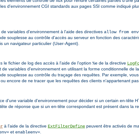
 les éléments de contrôle de flux pour rendre certaines parties d'une p
iables d'environnement CGI standards aux pages SSI comme indiqué plus 
r de variables d'environnement à l'aide des directives
allow from env
nde souplesse au contrôle d'accès au serveur en fonction des caractéri
is un navigateur particulier (User-Agent).
le fichier de log des accès à l'aide de l'option
de la directive
%e
LogF
t de variables d'environnement en utilisant la forme conditionnelle de la
nde souplesse au contrôle du traçage des requêtes. Par exemple, vous
, ou encore de ne tracer que les requêtes des clients n'appartenant pas
ce d'une variable d'environnement pour décider si un certain en-tête 
tête de réponse que si un en-tête correspondant est présent dans la re
à l'aide de la directive
peuvent être activés de man
er
ExtFilterDefine
et
.
env=
enableenv=