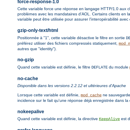
force-response-1.0
Cette variable force une réponse en langage HTTP/1.0 aux cli
problèmes avec les mandataires d'AOL. Certains clients en 
variable peut être utilisée pour assurer l'interopérabilité avec
gzip-only-text/html
Positionnée à "1", cette variable désactive le filtre en sortie
D
préférez utiliser des fichiers compressés statiquement,
mod_
autres que "identity").
no-gzip
Quand cette variable est définie, le filtre
du module
DEFLATE
no-cache
Disponible dans les versions 2.2.12 et ultérieures d'Apache
Lorsque cette variable est définie,
ne sauvegarder
mod_cache
incidence sur le fait qu'une réponse déjà enregistrée dans la 
nokeepalive
Quand cette variable est définie, la directive
est d
KeepAlive