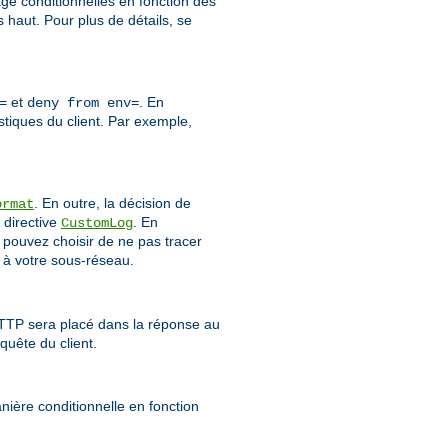
age conditionnelles en fonction des
haut. Pour plus de détails, se
et
. En
=
deny from env=
stiques du client. Par exemple,
. En outre, la décision de
ormat
 directive
. En
CustomLog
 pouvez choisir de ne pas tracer
 à votre sous-réseau.
HTTP sera placé dans la réponse au
quête du client.
ière conditionnelle en fonction