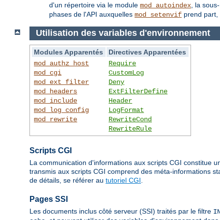
d'un répertoire via le module
, la sous
mod_autoindex
phases de l'API auxquelles
prend part, 
mod_setenvif
Utilisation des variables d'environnement
Modules Apparentés
Directives Apparentées
mod_authz_host
Require
mod_cgi
CustomLog
mod_ext_filter
Deny
mod_headers
ExtFilterDefine
mod_include
Header
mod_log_config
LogFormat
mod_rewrite
RewriteCond
RewriteRule
Scripts CGI
La communication d'informations aux scripts CGI constitue un
transmis aux scripts CGI comprend des méta-informations stan
de détails, se référer au
tutoriel CGI
.
Pages SSI
Les documents inclus côté serveur (SSI) traités par le filtre
I