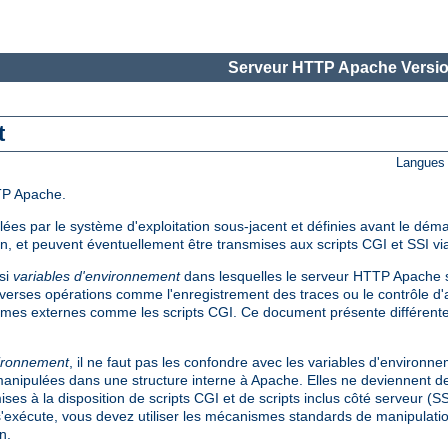
Serveur HTTP Apache Versio
t
Langues 
TP Apache.
es par le système d'exploitation sous-jacent et définies avant le dém
on, et peuvent éventuellement être transmises aux scripts CGI et SSI via
si
variables d'environnement
dans lesquelles le serveur HTTP Apache s
verses opérations comme l'enregistrement des traces ou le contrôle d'a
mes externes comme les scripts CGI. Ce document présente différent
vironnement
, il ne faut pas les confondre avec les variables d'environn
t manipulées dans une structure interne à Apache. Elles ne deviennent de
ses à la disposition de scripts CGI et de scripts inclus côté serveur (S
s'exécute, vous devez utiliser les mécanismes standards de manipulati
n.