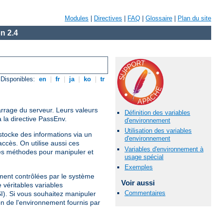
Modules
|
Directives
|
FAQ
|
Glossaire
|
Plan du site
n 2.4
Disponibles:
en
|
fr
|
ja
|
ko
|
tr
arrage du serveur. Leurs valeurs
Définition des variables
 la directive PassEnv.
d'environnement
Utilisation des variables
tocke des informations via un
d'environnement
ccès. On utilise aussi ces
Variables d'environnement à
es méthodes pour manipuler et
usage spécial
Exemples
ement contrôlées par le système
Voir aussi
 véritables variables
Commentaires
SI). Si vous souhaitez manipuler
on de l'environnement fournis par