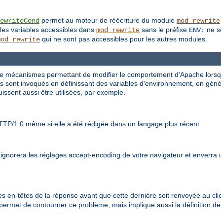
permet au moteur de réécriture du module
ewriteCond
mod_rewrite
les variables accessibles dans
sans le préfixe
ne so
mod_rewrite
ENV:
qui ne sont pas accessibles pour les autres modules.
mod_rewrite
 de mécanismes permettant de modifier le comportement d'Apache lorsqu'
 sont invoqués en définissant des variables d'environnement, en général
issent aussi être utilisées, par exemple.
TTP/1.0 même si elle a été rédigée dans un langage plus récent.
t ignorera les réglages accept-encoding de votre navigateur et enverra
s en-têtes de la réponse avant que cette dernière soit renvoyée au clien
 permet de contourner ce problème, mais implique aussi la définition d