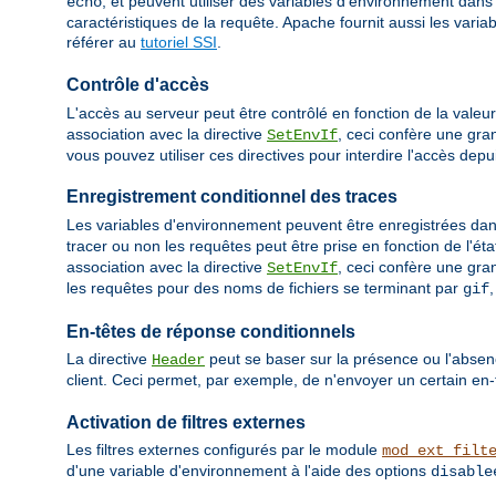
, et peuvent utiliser des variables d'environnement dans
echo
caractéristiques de la requête. Apache fournit aussi les var
référer au
tutoriel SSI
.
Contrôle d'accès
L'accès au serveur peut être contrôlé en fonction de la valeu
association avec la directive
, ceci confère une gra
SetEnvIf
vous pouvez utiliser ces directives pour interdire l'accès depu
Enregistrement conditionnel des traces
Les variables d'environnement peuvent être enregistrées dans 
tracer ou non les requêtes peut être prise en fonction de l'éta
association avec la directive
, ceci confère une gra
SetEnvIf
les requêtes pour des noms de fichiers se terminant par
gif
En-têtes de réponse conditionnels
La directive
peut se baser sur la présence ou l'absen
Header
client. Ceci permet, par exemple, de n'envoyer un certain en-
Activation de filtres externes
Les filtres externes configurés par le module
mod_ext_filt
d'une variable d'environnement à l'aide des options
disable