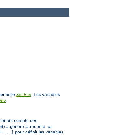
tionnelle
. Les variables
SetEnv
.
Env
n tenant compte des
nt) a généré la requête, ou
pour définir les variables
E=...]