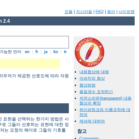
모듈
|
지시어들
|
FAQ
|
용어
|
사이트맵
 2.4
가능한 언어:
en
|
fr
|
ja
|
ko
|
tr
내용협상에 대해
 대해 브라우저가 제공한 선호도에 따라 자원
아파치의 협상
협상방법
품질계수 조작하기
자연스러운(transparent) 내용
협상의 확장
하이퍼링크와 이름규칙에 대
하여
적당한 표현을 선택하는 한가지 방법은 사
캐쉬에 대하여
부로 그들이 선호하는 표현에 대한 정
우저는 요청의 헤더로 그들의 기호를
참고
Comments