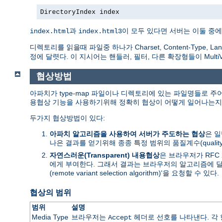
DirectoryIndex index
과
이 모두 있다면 서버는 이둘 중에
index.html
index.html3
디렉토리를 읽을때 파일중 하나가 Charset, Content-Type, Lan
정에 달렷다. 이 지시어는 핸들러, 필터, 다른 확장형들이 Mult
협상방법
아파치가 type-map 파일이나 디렉토리에 있는 파일명들로 주
용협상 기능을 사용하기위해 정확히 협상이 어떻게 일어나는지 자
두가지 협상방법이 있다:
아파치 알고리즘을 사용하여 서버가 주도하는 협상
은 
나은 결과를 얻기위해 종종 특정 범위의 품질계수(qualit
자연스러운(Transparent) 내용협상
은 브라우저가 RFC
에게 부여한다. 그래서 결과는 브라우저의 알고리즘에 달
(remote variant selection algorithm)'을 요청할 수 있다.
협상의 범위
범위
설명
Media Type
브라우저는
헤더로 선호를 나타낸다. 각 항
Accept