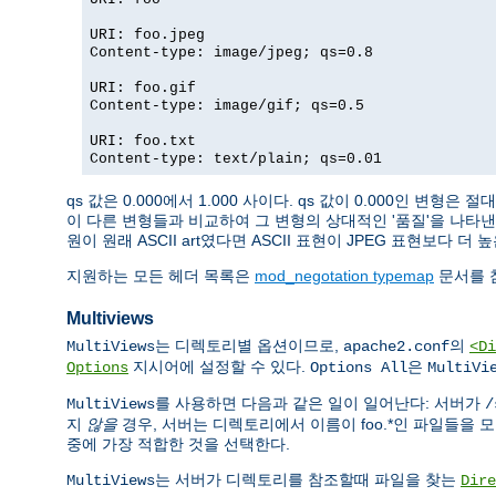
URI: foo.jpeg
Content-type: image/jpeg; qs=0.8
URI: foo.gif
Content-type: image/gif; qs=0.5
URI: foo.txt
Content-type: text/plain; qs=0.01
qs 값은 0.000에서 1.000 사이다. qs 값이 0.000인 변
이 다른 변형들과 비교하여 그 변형의 상대적인 '품질'을 나타낸다
원이 원래 ASCII art였다면 ASCII 표현이 JPEG 표현보다
지원하는 모든 헤더 목록은
mod_negotation typemap
문서를 
Multiviews
는 디렉토리별 옵션이므로,
의
MultiViews
apache2.conf
<Di
지시어에 설정할 수 있다.
은
Options
Options All
MultiVi
를 사용하면 다음과 같은 일이 일어난다: 서버가
MultiViews
/
지
않을
경우, 서버는 디렉토리에서 이름이 foo.*인 파일들을 모든 포
중에 가장 적합한 것을 선택한다.
는 서버가 디렉토리를 참조할때 파일을 찾는
MultiViews
Dire