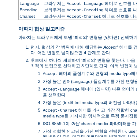
Language
브라우저는
헤더로 선호를 나타
Accept-Language
Encoding
브라우저는
헤더로 선호를 나
Accept-Encoding
Charset
브라우저는
헤더로 선호를 나타낸
Accept-Charset
아파치 협상 알고리즘
아파치는 브라우저에게 보낼 '최적의' 변형을 (있다면) 선택하
먼저, 협상의 각 범위에 대해 해당하는
Accept*
헤더를 검
다. 어떤 변형도 남지않으면 4 단계로 간다.
후보에서 하나씩 제외하여 '최적의' 변형을 찾는다. 다음
최적의 변형으로 선택하고 3 단계로 간다. 여러 변형이 
헤더의 품질계수와 변형의 media type
Accept
가장 높은 언어(language) 품질계수를 가진 변형
헤더에 (있다면) 나온 언어의
Accept-Language
을 선택한다.
가장 높은 (text/html media type의 버전을 나타
헤더를 가지고 가장 적합한 char
Accept-Charset
media type을 가지지만 명시적으로 특정 문자집합
ISO-8859-1이
아닌
charset media 파라미터
가장 적합한 인코딩을 가진 변형을 선택한다. use
된 변형이 같이 있다면 인코딩안됨 변형만을 선택