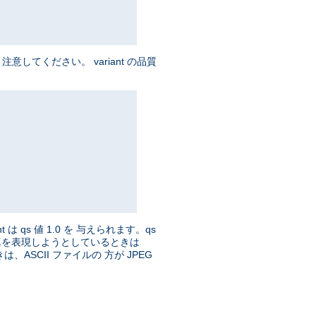
してください。 variant の品質
t は qs 値 1.0 を 与えられます。qs
、写真を表現しようとしているときは
ASCII ファイルの 方が JPEG