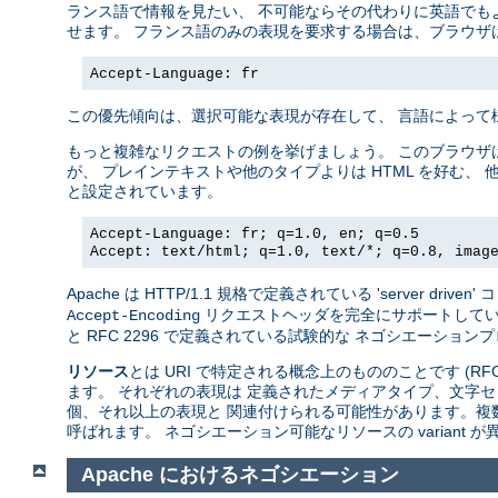
ランス語で情報を見たい、 不可能ならその代わりに英語でも
せます。 フランス語のみの表現を要求する場合は、ブラウザ
Accept-Language: fr
この優先傾向は、選択可能な表現が存在して、 言語によって
もっと複雑なリクエストの例を挙げましょう。 このブラウザ
が、 プレインテキストや他のタイプよりは HTML を好む、 
と設定されています。
Accept-Language: fr; q=1.0, en; q=0.5
Accept: text/html; q=1.0, text/*; q=0.8, imag
Apache は HTTP/1.1 規格で定義されている 'server 
リクエストヘッダを完全にサポートしています。A
Accept-Encoding
と RFC 2296 で定義されている試験的な ネゴシエーションプロトコ
リソース
とは URI で特定される概念上のもののことです (RFC
ます。 それぞれの表現は 定義されたメディアタイプ、文字セ
個、それ以上の表現と 関連付けられる可能性があります。複
呼ばれます。 ネゴシエーション可能なリソースの variant
Apache におけるネゴシエーション