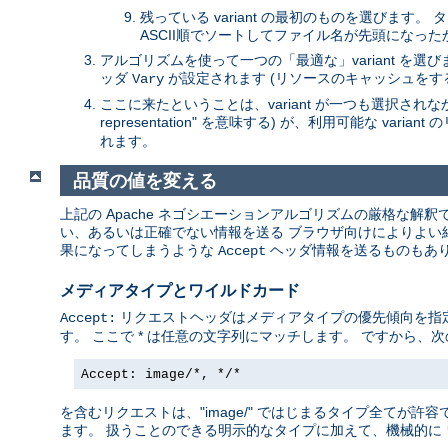
残っている variant の最初のものを選びます
ASCII順でソートしてファイル名が先頭になっ
アルゴリズムを使って一つの「最適な」variant を
ッダ
が設定されます (リソースのキャッシュをす
Vary
ここに来たということは、variant が一つも選択されなかっ
representation" を意味する) が、利用可能な va
れます。
品質の値を変える
上記の Apache ネゴシエーションアルゴリズムの厳格な解
い、あるいは正確でない情報を送る ブラウザ向けによりよい結果
果になってしまうような
ヘッダ情報を送るものもあり
Accept
メディアタイプとワイルドカード
リクエストヘッダはメディアタイプの優先傾向を指定します
Accept:
す。 ここで * は任意の文字列にマッチします。 ですから、次
Accept: image/*, */*
を含むリクエストは、"image/" ではじまるタイプ全てが許容で
ます。 扱うことのできる明示的なタイプに加えて、機械的に