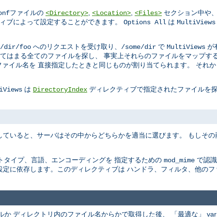
ファイルの
,
,
セクション中や、
onf
<Directory>
<Location>
<Files>
ィブによって設定することができます。
は
Options All
MultiViews
へのリクエストを受け取り、
で
が
/dir/foo
/some/dir
MultiViews
てはまる全てのファイルを探し、 事実上それらのファイルをマップする
ァイル名を 直接指定したときと同じものが割り当てられます。 それ
は
ディレクティブで指定されたファイルを探
iViews
DirectoryIndex
していると、サーバはその中からどちらかを適当に選びます。 もしそ
トタイプ、言語、エンコーディングを 指定するための
で認識
mod_mime
設定に依存します。このディレクティブは ハンドラ、フィルタ、他のフ
ファイルか ディレクトリ内のファイル名からかで取得した後、 「最適な」 va