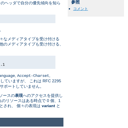
参照
トのヘッダで自分の優先傾向を知ら
コメント
。
様々なメディアタイプを受け付ける
して 他のメディアタイプも受け付ける、
0.1
,
,
anguage
Accept-Charset
していますが、 これは RFC 2295
n' はサポートしていません。
リソースの
表現
へのアクセスを提供し
のリソースはある時点で 0 個、1
とされ、 個々の表現は
variant
と