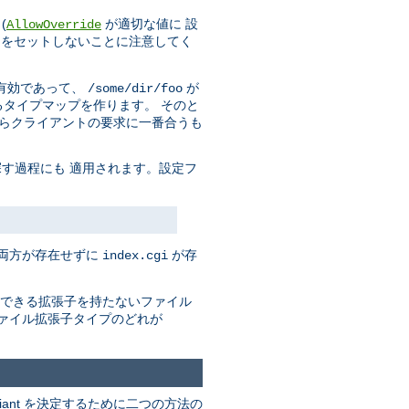
(
が適切な値に 設
AllowOverride
をセットしないことに注意してく
有効であって、
が
/some/dir/foo
タイプマップを作ります。 そのと
からクライアントの要求に一番合うも
す過程にも 適用されます。設定フ
の両方が存在せずに
が存
index.cgi
できる拡張子を持たないファイル
ァイル拡張子タイプのどれが
riant を決定するために二つの方法の