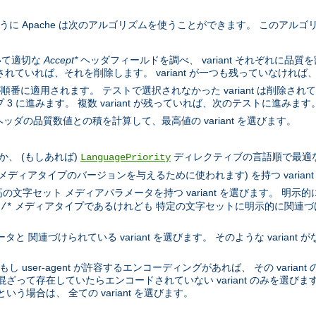
するように Apache は次のアルゴリズムを使うことができます。 このア
いて適切な
Accept*
ヘッダフィールドを調べ、 variant それぞれに品
示されていれば、それを削除します。 variant が一つも残っていなければ
順番に適用されます。 テストで選択されなかった variant は削除されていき
 に進みます。 複数 variant が残っていれば、次のテストに進みます
ッダの品質数値との積を計算して、最高値の variant を選びます。
、 (もしあれば)
ディレクティブの言語順で最適な言語
LanguagePriority
l メディアタイプのバージョンを与えるために使われます) を持つ varian
文字セット メディアパラメータを持つ variant を選びます。 明示的
メディアタイプであるけれども 特定の文字セットに明示的に関連づけられ
t/*
 関連づけられている variant を選びます。 そのような variant が
もし user-agent が許容するエンコーディングがあれば、 その varia
混ざって存在していたらエンコードされていない variant のみを選びます。
いう場合は、 全ての variant を選びます。