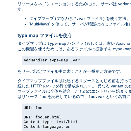
リソースをネゴシエーションするためには、 サーバは vari
す。
タイプマップ (
すなわち
ファイル) を使う方法。 
*.var
'Multiviews' を使って、サーバが暗黙の内にファ
type-map ファイルを使う
タイプマップは
ハンドラ (もしくは、古い Apac
type-map
この機能を使うためには、あるファイルの拡張子を
type-ma
AddHandler type-map .var
をサーバ設定ファイル中に書くことが一番良い方法です。
タイプマップファイルは記述するリソースと同じ名前を持っていて
続した HTTP のヘッダ行で構成されます。 異なる vari
マップファイルは全体を結合したもののエントリから始まりま
はリソース
を記述しているので、
という名前に
foo
foo.var
URI: foo
URI: foo.en.html
Content-type: text/html
Content-language: en