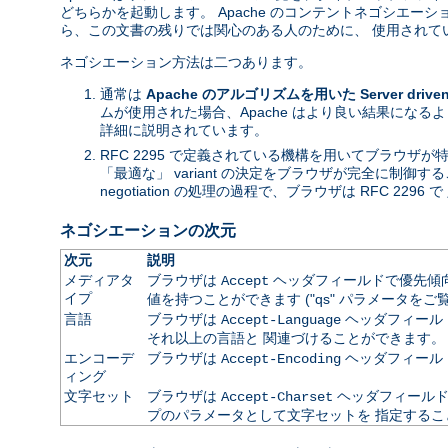
どちらかを起動します。 Apache のコンテントネゴシエ
ら、この文書の残りでは関心のある人のために、 使用されて
ネゴシエーション方法は二つあります。
通常は
Apache のアルゴリズムを用いた Server driven n
ムが使用された場合、Apache はより良い結果になる
詳細に説明されています。
RFC 2295 で定義されている機構を用いてブラウザ
「最適な」 variant の決定をブラウザが完全に制御す
negotiation の処理の過程で、ブラウザは RFC 2296 で 
ネゴシエーションの次元
次元
説明
メディアタ
ブラウザは
ヘッダフィールドで優先傾向を
Accept
イプ
値を持つことができます ("qs" パラメータをご
言語
ブラウザは
ヘッダフィールドで
Accept-Language
それ以上の言語と 関連づけることができます。
エンコーデ
ブラウザは
ヘッダフィール
Accept-Encoding
ィング
文字セット
ブラウザは
ヘッダフィールドで
Accept-Charset
プのパラメータとして文字セットを 指定するこ