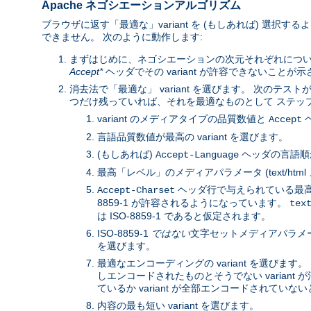
Apache ネゴシエーションアルゴリズム
ブラウザに返す「最適な」variant を (もしあれば) 選択
できません。 次のように動作します:
まずはじめに、ネゴシエーションの次元それぞれにつ
Accept*
ヘッダでその variant が許容できないことが
消去法で「最適な」 variant を選びます。 次のテストが
つだけ残っていれば、それを最適なものとして ステップ 3
variant のメディアタイプの品質数値と
ヘ
Accept
言語品質数値が最高の variant を選びます。
(もしあれば)
ヘッダの言語順か
Accept-Language
最高「レベル」のメディアパラメータ (text/htm
ヘッダ行で与えられている最高の
Accept-Charset
8859-1 が許容されるようになっています。
tex
は ISO-8859-1 であると仮定されます。
ISO-8859-1
ではない
文字セットメディアパラメータと
を選びます。
最適なエンコーディングの variant を選びます。 
しエンコードされたものとそうでない variant が
ているか variant が全部エンコードされていないと
内容の最も短い variant を選びます。