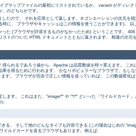
。 タイプマップファイルの最初にリストされているか、 variant がディ
たか、のどちらかです。
選びましたので、 それを応答として返します。ネゴシエーションの次元を指定
る時に、 ブラウザやキャッシュはこの情報を使うことができます)。 以
た (ブラウザが許容するものがなかったため) ということです。 406 ステータス
riant のリストのついた HTML ドキュメントとともに返されます。 相違の次元
釈で 得られるであろう値から、Apache は品質数値を時々変えます。 
を得るために行われます。 かなりポピュラーなブラウザで、もしないと間違
ます。 ブラウザが完全で正しい情報を送っていれば、 この数値変化
。 これはまた、"image/*" や "*/*" といった「ワイルドカー
の:
きる、 そして他のどんなタイプも許容できる (この場合はじめの "image
 ワイルドカードを送るブラウザもあります。例えば: