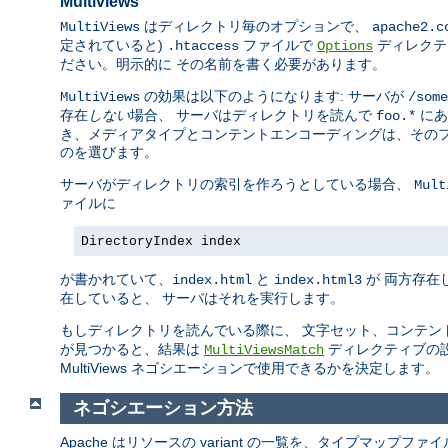
Multiviews
はディレクトリ毎のオプションで、
MultiViews
apache2.c
定されていると)
ファイルで
ディレクテ
.htaccess
Options
ださい。明示的に その名前を書く必要があります。
の効果は以下のようになります: サーバが
MultiViews
/some
存在
しない
場合、 サーバはディレクトリを読んで
にあ
foo.*
き、メディアタイプとコンテントエンコーディングは、そのフ
のを選びます。
サーバがディレクトリの索引を作ろうとしている場合、
Mult
ァイルに
DirectoryIndex index
が書かれていて、
と
が 両方存在
index.html
index.html3
在していると、 サーバはそれを実行します。
もしディレクトリを読んでいる際に、 文字セット、コンテン
が見つかると、結果は
ディレクティブの
MultiViewsMatch
MultiViews ネゴシエーションで使用できるかを決定します。
ネゴシエーション方法
Apache はリソースの variant の一覧を、タイプマップ