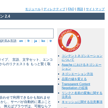
モジュール
|
ディレクティブ
|
FAQ
|
用語
|
サイトマップ
 2.4
翻訳済み言語:
en
|
fr
|
ja
|
ko
|
tr
コンテントネゴシエーション
アタイプ、 言語、文字セット、エンコ
について
からのリクエストを もっと賢く取
Apache におけるネゴシエー
ション
ネゴシエーション方法
品質の値を変える
Transparent Content
Negotiation の拡張
リンクと名前の変換に関する
注意点
み合わせで利用できるかも知れませ
しかし、サーバが自動的に選ぶこと
キャッシュに関する注意事項
。 例えばブラウザは、可能ならフ