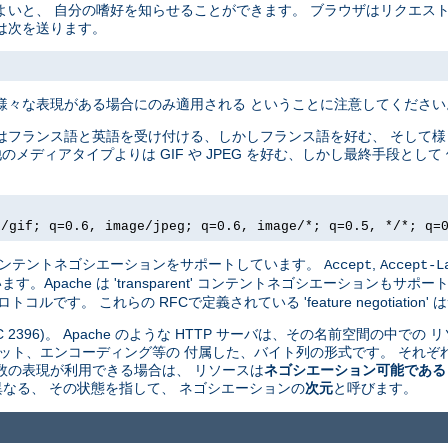
よいと、 自分の嗜好を知らせることができます。 ブラウザはリクエス
は次を送ります。
様々な表現がある場合にのみ適用される ということに注意してください
はフランス語と英語を受け付ける、しかしフランス語を好む、 そして
他のメディアタイプよりは GIF や JPEG を好む、しかし最終手段と
e/gif; q=0.6, image/jpeg; q=0.6, image/*; q=0.5, */*; q=
driven' コンテントネゴシエーションをサポートしています。
,
Accept
Accept-L
pache は 'transparent' コンテントネゴシエーションもサポート
ルです。 これらの RFCで定義されている 'feature negotiatio
 2396)。 Apache のような HTTP サーバは、その名前空間の中での 
ット、エンコーディング等の 付属した、バイト列の形式です。 それぞれ
数の表現が利用できる場合は、 リソースは
ネゴシエーション可能である
 が異なる、 その状態を指して、 ネゴシエーションの
次元
と呼びます。