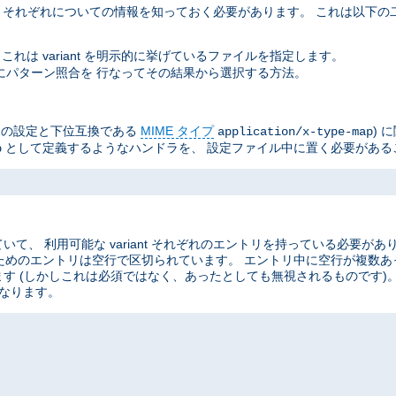
ant それぞれについての情報を知っておく必要があります。 これは以下
これは variant を明示的に挙げているファイルを指定します。
イル名にパターン照合を 行なってその結果から選択する方法。
he の設定と下位互換である
MIME タイプ
) 
application/x-type-map
として定義するようなハンドラを、 設定ファイル中に置く必要がある
p
、 利用可能な variant それぞれのエントリを持っている必要があ
ant のためのエントリは空行で区切られています。 エントリ中に空行が複
す (しかしこれは必須ではなく、あったとしても無視されるものです)
なります。