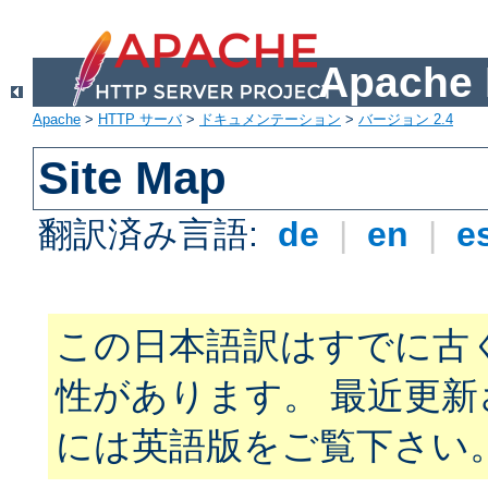
Apach
Apache
>
HTTP サーバ
>
ドキュメンテーション
>
バージョン 2.4
Site Map
翻訳済み言語:
de
|
en
|
e
この日本語訳はすでに古
性があります。 最近更
には英語版をご覧下さい