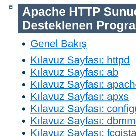
Apache HTTP Sunu
Desteklenen Progra
Genel Bakış
Kılavuz Sayfası: httpd
Kılavuz Sayfası: ab
Kılavuz Sayfası: apach
Kılavuz Sayfası: apxs
Kılavuz Sayfası: config
Kılavuz Sayfası: dbm
Kılavuz Sayfası: fcgista