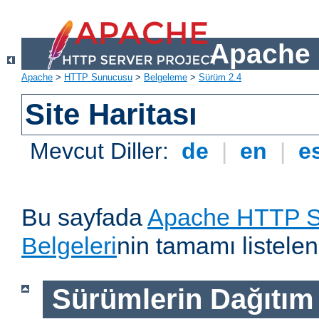
Apache 
Apache
>
HTTP Sunucusu
>
Belgeleme
>
Sürüm 2.4
Site Haritası
Mevcut Diller:
de
|
en
|
e
Bu sayfada
Apache HTTP S
Belgeleri
nin tamamı listelen
Sürümlerin Dağıtım B