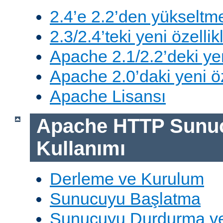
2.4’e 2.2’den yükseltm
2.3/2.4’teki yeni özellik
Apache 2.1/2.2’deki yen
Apache 2.0’daki yeni öz
Apache Lisansı
Apache HTTP Sunu
Kullanımı
Derleme ve Kurulum
Sunucuyu Başlatma
Sunucuyu Durdurma ve