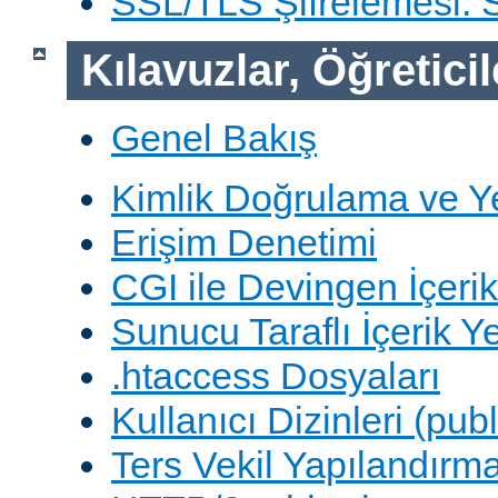
SSL/TLS Şifrelemesi:
Kılavuzlar, Öğreticil
Genel Bakış
Kimlik Doğrulama ve Y
Erişim Denetimi
CGI ile Devingen İçerik
Sunucu Taraflı İçerik Y
.htaccess Dosyaları
Kullanıcı Dizinleri (pub
Ters Vekil Yapılandırm