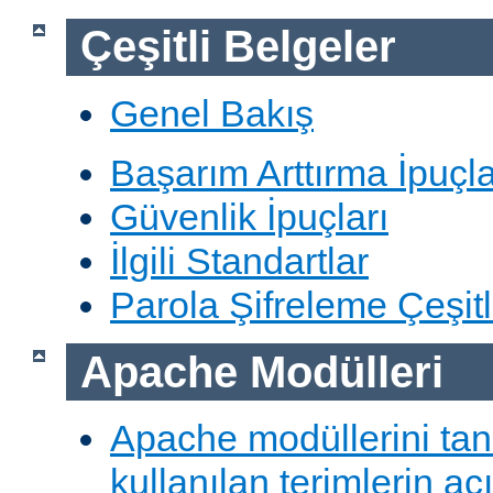
Çeşitli Belgeler
Genel Bakış
Başarım Arttırma İpuçla
Güvenlik İpuçları
İlgili Standartlar
Parola Şifreleme Çeşitl
Apache Modülleri
Apache modüllerini ta
kullanılan terimlerin aç