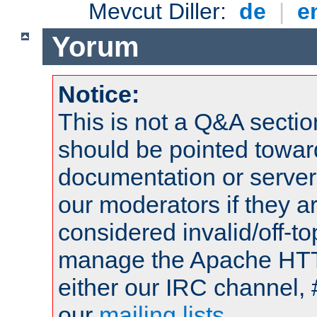
Mevcut Diller:
de
|
e
Yorum
Notice:
This is not a Q&A sect
should be pointed towar
documentation or serve
our moderators if they a
considered invalid/off-t
manage the Apache HTTP
either our IRC channel, 
our
mailing lists
.