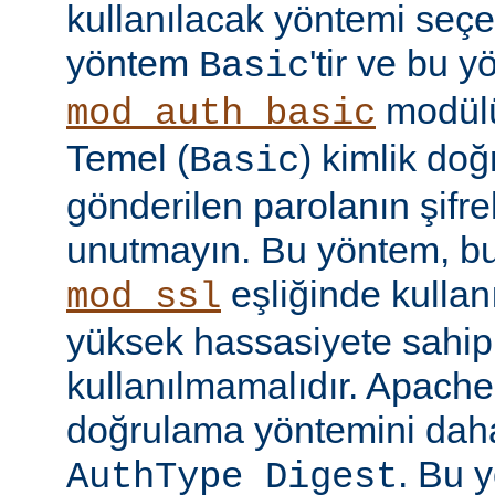
kullanılacak yöntemi seçe
yöntem
'tir ve bu 
Basic
modülü
mod_auth_basic
Temel (
) kimlik do
Basic
gönderilen parolanın şifr
unutmayın. Bu yöntem, bu
eşliğinde kullan
mod_ssl
yüksek hassasiyete sahip b
kullanılmamalıdır. Apache
doğrulama yöntemini daha
. Bu 
AuthType Digest