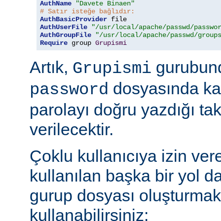
AuthName
"Davete Binaen"
# Satır isteğe bağlıdır:
AuthBasicProvider
AuthUserFile
"/usr/local/apache/passwd/passwo
AuthGroupFile
"/usr/local/apache/passwd/group
Require
 group 
Grupismi
Artık,
gurubund
Grupismi
dosyasında kay
password
parolayı doğru yazdığı tak
verilecektir.
Çoklu kullanıcıya izin ver
kullanılan başka bir yol d
gurup dosyası oluşturmak
kullanabilirsiniz: