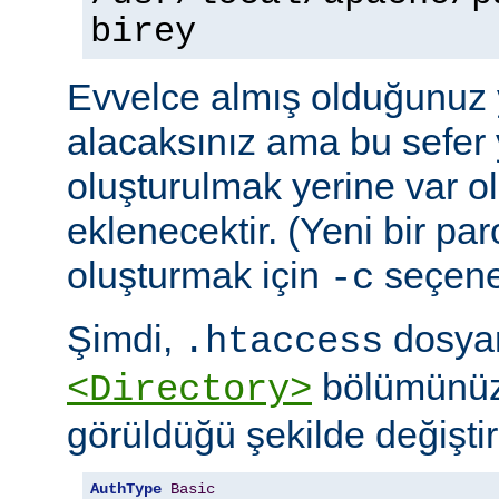
birey
Evvelce almış olduğunuz y
alacaksınız ama bu sefer 
oluşturulmak yerine var o
eklenecektir. (Yeni bir pa
oluşturmak için
seçeneğ
-c
Şimdi,
dosyan
.htaccess
bölümünüz
<Directory>
görüldüğü şekilde değiştire
AuthType
Basic