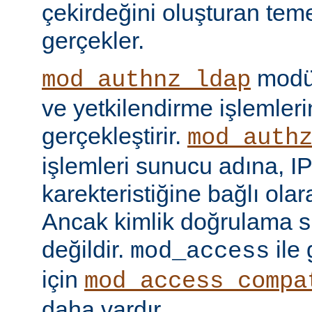
çekirdeğini oluşturan tem
gerçekler.
modül
mod_authnz_ldap
ve yetkilendirme işlemlerin
gerçekleştirir.
mod_auth
işlemleri sunucu adına, IP
karekteristiğine bağlı olara
Ancak kimlik doğrulama si
değildir.
ile
mod_access
için
mod_access_compa
daha vardır.