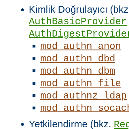
Kimlik Doğrulayıcı (bkz
AuthBasicProvider
AuthDigestProvide
mod_authn_anon
mod_authn_dbd
mod_authn_dbm
mod_authn_file
mod_authnz_ldap
mod_authn_socac
Yetkilendirme (bkz.
Re