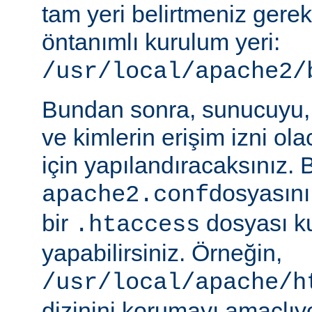
tam yeri belirtmeniz gere
öntanımlı kurulum yeri:
/usr/local/apache2/
Bundan sonra, sunucuyu, 
ve kimlerin erişim izni ol
için yapılandıracaksınız. 
dosyasını
apache2.conf
bir
dosyası k
.htaccess
yapabilirsiniz. Örneğin,
/usr/local/apache/h
dizinini korumayı amaçlıy