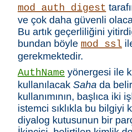
taraf
mod_auth_digest
ve çok daha güvenli olac
Bu artık geçerliliğini yitir
bundan böyle
il
mod_ssl
gerekmektedir.
yönergesi ile 
AuthName
kullanılacak
Saha
da belir
kullanımının, başlıca iki işl
istemci sıklıkla bu bilgiyi 
diyalog kutusunun bir par
İkincisi, belirtilen kimlik 