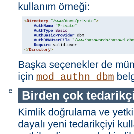
kullanım örneği:
<
Directory
"/www/docs/private"
>
AuthName
"Private"
AuthType
Basic
AuthBasicProvider
 dbm

AuthDBMUserFile
"/www/passwords/passwd.db
Require
</
Directory
>
Başka seçenekler de mümk
için
belg
mod_authn_dbm
Birden çok tedarikç
Kimlik doğrulama ve yetk
dayalı yeni tedarikçiyi kul