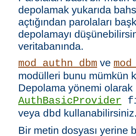
depolamak yukarıda bahse
açtığından parolaları başk
depolamayı düşünebilirsin
veritabanında.
ve
mod_authn_dbm
mod
modülleri bunu mümkün kı
Depolama yönemi olarak
AuthBasicProvider
f
veya
kullanabilirsiniz
dbd
Bir metin dosyası yerine 