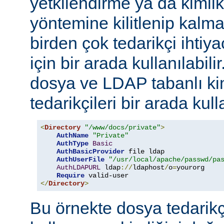
yetkilendirme ya da kimli
yöntemine kilitlenip kalm
birden çok tedarikçi ihti
için bir arada kullanılabil
dosya ve LDAP tabanlı ki
tedarikçileri bir arada kull
<
Directory
"/www/docs/private"
>
AuthName
"Private"
AuthType
Basic
AuthBasicProvider
 file ldap

AuthUserFile
"/usr/local/apache/passwd/pa
AuthLDAPURL
 ldap
://
ldaphost
/
o
=
yourorg

Require
</
Directory
>
Bu örnekte dosya tedarikçi