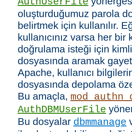
yönerges
AuthUserFile
oluşturduğumuz parola do
belirtmek için kullanılır. 
kullanıcınız varsa her bir 
doğrulama isteği için kimlik
dosyasında aramak gayet 
Apache, kullanıcı bilgilerin
dosyasında depolama özell
Bu amaçla,
mod_authn_
yönerg
AuthDBMUserFile
Bu dosyalar
dbmmanage