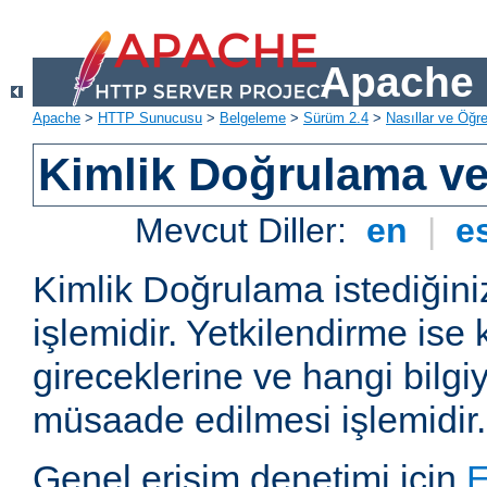
Apache 
Apache
>
HTTP Sunucusu
>
Belgeleme
>
Sürüm 2.4
>
Nasıllar ve Öğret
Kimlik Doğrulama ve
Mevcut Diller:
en
|
e
Kimlik Doğrulama istediğiniz
işlemidir. Yetkilendirme ise 
gireceklerine ve hangi bilgi
müsaade edilmesi işlemidir.
Genel erişim denetimi için
E