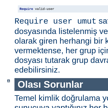
Require
 valid-user
sat
Require user umut
dosyasında listelenmiş ve
olarak giren herhangi bir k
vermektense, her grup için
dosyası tutarak grup davra
edebilirsiniz.
Olası Sorunlar
Temel kimlik doğrulama yolu
sunucuya yaptığınız her b