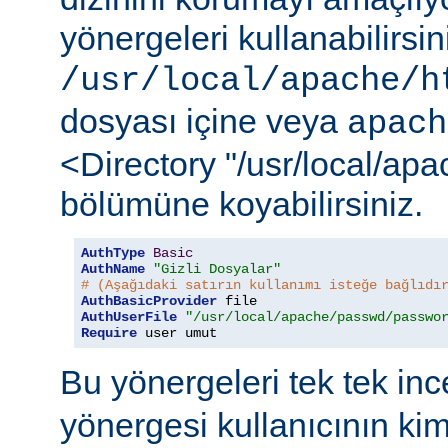
yönergeleri kullanabilirsi
/usr/local/apache/h
dosyası içine veya
apach
<Directory "/usr/local/ap
bölümüne koyabilirsiniz.
AuthType
Basic
AuthName
"Gizli Dosyalar"
# (Aşağıdaki satırın kullanımı isteğe bağlıdı
AuthBasicProvider
AuthUserFile
"/usr/local/apache/passwd/passwo
Require
 user umut
Bu yönergeleri tek tek in
yönergesi kullanıcının ki