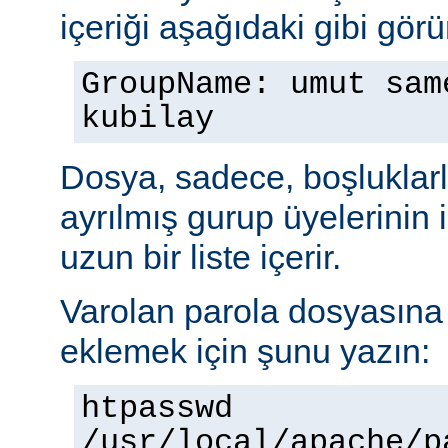
içeriği aşağıdaki gibi görü
GroupName: umut sam
kubilay
Dosya, sadece, boşluklarl
ayrılmış gurup üyelerinin
uzun bir liste içerir.
Varolan parola dosyasına b
eklemek için şunu yazın:
htpasswd
/usr/local/apache/p