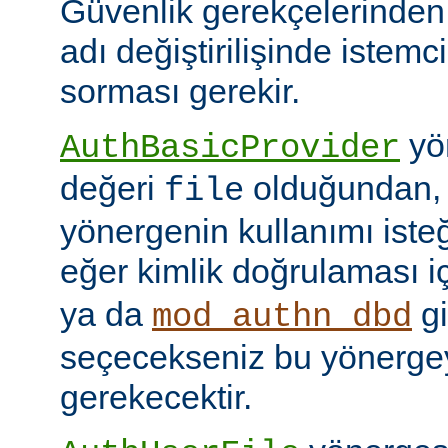
Güvenlik gerekçelerinden
adı değiştirilişinde istem
sorması gerekir.
yön
AuthBasicProvider
değeri
olduğundan,
file
yönergenin kullanımı isteğ
eğer kimlik doğrulaması i
ya da
gi
mod_authn_dbd
seçecekseniz bu yönerge
gerekecektir.