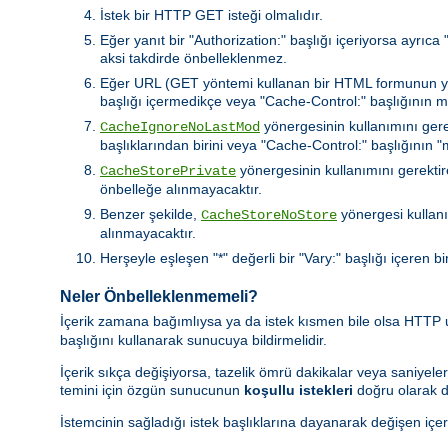
İstek bir HTTP GET isteği olmalıdır.
Eğer yanıt bir "Authorization:" başlığı içeriyorsa ayrıc
aksi takdirde önbelleklenmez.
Eğer URL (GET yöntemi kullanan bir HTML formunun yaptı
başlığı içermedikçe veya "Cache-Control:" başlığının 
yönergesinin kullanımını gere
CacheIgnoreNoLastMod
başlıklarından birini veya "Cache-Control:" başlığının
yönergesinin kullanımını gerektire
CacheStorePrivate
önbelleğe alınmayacaktır.
Benzer şekilde,
yönergesi kullanı
CacheStoreNoStore
alınmayacaktır.
Herşeyle eşleşen "*" değerli bir "Vary:" başlığı içeren bi
Neler Önbelleklenmemeli?
İçerik zamana bağımlıysa ya da istek kısmen bile olsa HTTP
başlığını kullanarak sunucuya bildirmelidir.
İçerik sıkça değişiyorsa, tazelik ömrü dakikalar veya saniyeler
temini için özgün sunucunun
koşullu istekleri
doğru olarak d
İstemcinin sağladığı istek başlıklarına dayanarak değişen içer