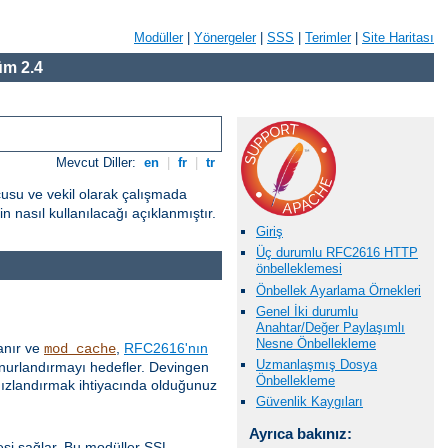
Modüller
|
Yönergeler
|
SSS
|
Terimler
|
Site Haritası
m 2.4
Mevcut Diller:
en
|
fr
|
tr
cusu ve vekil olarak çalışmada
 nasıl kullanılacağı açıklanmıştır.
Giriş
Üç durumlu RFC2616 HTTP
önbelleklemesi
Önbellek Ayarlama Örnekleri
Genel İki durumlu
Anahtar/Değer Paylaşımlı
Nesne Önbellekleme
anır ve
,
RFC2616'nın
mod_cache
Uzmanlaşmış Dosya
 onurlandırmayı hedefler. Devingen
Önbellekleme
 hızlandırmak ihtiyacında olduğunuz
Güvenlik Kaygıları
Ayrıca bakınız:
esi sağlar. Bu modüller SSL