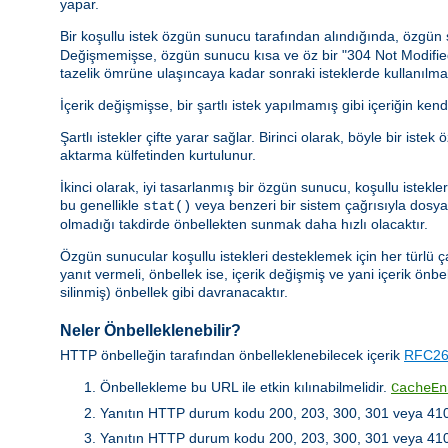
yapar.
Bir koşullu istek özgün sunucu tarafından alındığında, özgü
Değişmemişse, özgün sunucu kısa ve öz bir "304 Not Modified" y
tazelik ömrüne ulaşıncaya kadar sonraki isteklerde kullanılmal
İçerik değişmişse, bir şartlı istek yapılmamış gibi içeriğin kend
Şartlı istekler çifte yarar sağlar. Birinci olarak, böyle bir 
aktarma külfetinden kurtulunur.
İkinci olarak, iyi tasarlanmış bir özgün sunucu, koşullu istek
bu genellikle
veya benzeri bir sistem çağrısıyla dosya b
stat()
olmadığı takdirde önbellekten sunmak daha hızlı olacaktır.
Özgün sunucular koşullu istekleri desteklemek için her türlü ç
yanıt vermeli, önbellek ise, içerik değişmiş ve yani içerik önbe
silinmiş) önbellek gibi davranacaktır.
Neler Önbelleklenebilir?
HTTP önbelleğin tarafından önbelleklenebilecek içerik
RFC261
Önbellekleme bu URL ile etkin kılınabilmelidir.
CacheEn
Yanıtın HTTP durum kodu 200, 203, 300, 301 veya 410 
Yanıtın HTTP durum kodu 200, 203, 300, 301 veya 410 de