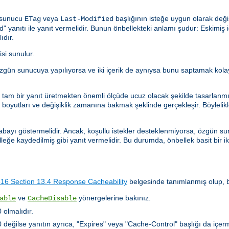
n sunucu
veya
başlığının isteğe uygun olarak deği
ETag
Last-Modified
anıtı ile yanıt vermelidir. Bunun önbellekteki anlamı şudur: Eskimiş içe
ıdır.
isi sunulur.
istek özgün sunucuya yapılıyorsa ve iki içerik de aynıysa bunu saptamak k
ler tam bir yanıt üretmekten önemli ölçüde ucuz olacak şekilde tasarlanm
oyutları ve değişiklik zamanına bakmak şeklinde gerçekleşir. Böylelikle, 
abayı göstermelidir. Ancak, koşullu istekler desteklenmiyorsa, özgün sun
lleğe kaydedilmiş gibi yanıt vermelidir. Bu durumda, önbellek basit bir i
6 Section 13.4 Response Cacheability
belgesinde tanımlanmış olup, bu
ve
yönergelerine bakınız.
able
CacheDisable
olmalıdır.
ğilse yanıtın ayrıca, "Expires" veya "Cache-Control" başlığı da içerm