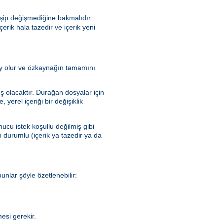
şip değişmediğine bakmalıdır.
rik hala tazedir ve içerik yeni
olay olur ve özkaynağın tamamını
ış olacaktır. Durağan dosyalar için
yerel içeriği bir değişiklik
ucu istek koşullu değilmiş gibi
ki durumlu (içerik ya tazedir ya da
nlar şöyle özetlenebilir:
esi gerekir.