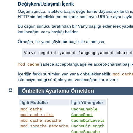
Değişken/Uzlaşımlı İçerik
Özgün sunucu, istekteki başlık değerlerine dayanarak farklı iç
HTTP'nin önbellekleme mekanizması aynı URL'de aynı sayfanı
Bu özgün sunucu tarafından bir
başlığı eklenerek yapılı
Vary
katılacağını
başlığı belirler.
Vary
Örneğin, bir yanıt şöyle bir başlık ile alınmışsa,
Vary: negotiate,accept-language,accept-charse
sadece accept-language ve accept-charset başlıklar
mod_cache
İçeriğin farklı sürümleri yan yana önbelleklenebilir.
mod_cach
istemciye hangi sürümle yanıt verileceğine karar verir.
Önbellek Ayarlama Örnekleri
İlgili Modüller
İlgili Yönergeler
mod_cache
CacheEnable
mod_cache_disk
CacheRoot
mod_cache_socache
CacheDirLevels
mod_socache_memcache
CacheDirLength
CacheSocache