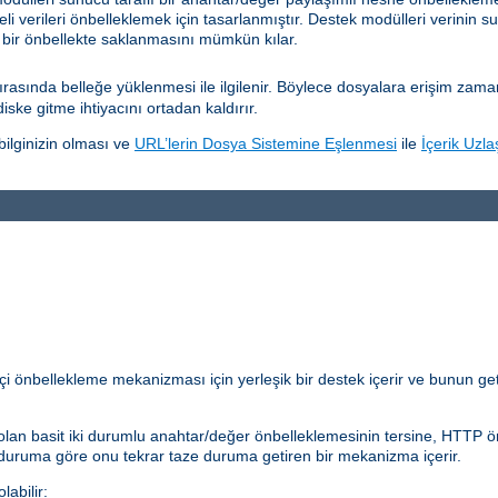
eli verileri önbelleklemek için tasarlanmıştır. Destek modülleri verinin su
 bir önbellekte saklanmasını mümkün kılar.
sında belleğe yüklenmesi ile ilgilenir. Böylece dosyalara erişim zamanını
diske gitme ihtiyacını ortadan kaldırır.
ilginizin olması ve
URL’lerin Dosya Sistemine Eşlenmesi
ile
İçerik Uzla
çi önbellekleme mekanizması için yerleşik bir destek içerir ve bunun get
lan basit iki durumlu anahtar/değer önbelleklemesinin tersine, HTTP önb
 duruma göre onu tekrar taze duruma getiren bir mekanizma içerir.
abilir: