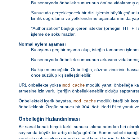
Bu senaryoda önbellek sunucunun önüne vidalanmış gib
Sunucuda gerçekleşecek bir dizi işlemin büyük çoğunluğ
kimlik doğrulama ve yetkilendirme aşamalarının da yapı
"Authorization" başlığı içeren istekler (örneğin, HTTP 
işleme de sokulmazlar.
Normal eylem aşaması
Bu aşama geç bir aşama olup, isteğin tamamen işlenme
Bu senaryoda önbellek sunucunun arkasına vidalanmış 
Bu kip en esneğidir. Önbelleğin, süzme zincirinin hass
önce süzülüp kişiselleştirilebilir.
URL önbellekte yoksa
modülü yanıtı önbelleğe k
mod_cache
etmesine izin verir. İçeriğin önbelleklenebilir olduğu saptanırs
Önbellekteki içerik bayatsa,
modülü isteği bir
koş
mod_cache
önbelleklenir. Özgün sunucu bir
yanıtı ve
304 Not Modified
Önbelleğin Hızlandırılması
Bir sanal konak birçok farklı sunucu takma adından biri olarak
sayısında büyük bir artış olduğu görülür. Bunun sebebi içeriğ
suretiyle çok isimli ve rumuzlu sanal konaklar için farklı önbel