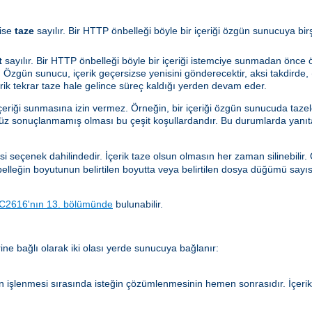
ise
taze
sayılır. Bir HTTP önbelleği böyle bir içeriği özgün sunucuya bi
t
sayılır. Bir HTTP önbelleği böyle bir içeriği istemciye sunmadan önc
 Özgün sunucu, içerik geçersizse yenisini gönderecektir, aksi takdirde, (
çerik tekrar taze hale gelince süreç kaldığı yerden devam eder.
içeriği sunmasına izin vermez. Örneğin, bir içeriği özgün sunucuda taze
nüz sonuçlanmamış olması bu çeşit koşullardandır. Bu durumlarda yanıt
si seçenek dahilindedir. İçerik taze olsun olmasın her zaman silinebilir
önbelleğin boyutunun belirtilen boyutta veya belirtilen dosya düğümü sayı
C2616'nın 13. bölümünde
bulunabilir.
ne bağlı olarak iki olası yerde sunucuya bağlanır:
n işlenmesi sırasında isteğin çözümlenmesinin hemen sonrasıdır. İçer