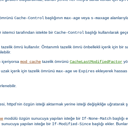
k ömrünü
başlığının
veya
alanlarıyl
Cache-Control
max-age
s-maxage
istemci tarafından istekte bir
başlığı kullanılarak geçe
Cache-Control
azelik ömrü kullanılır. Öntanımlı tazelik ömrü önbellekli içerik için bir s
ebilir.
ı içeriyorsa
tazelik ömrünü
yö
mod_cache
CacheLastModifiedFactor
uzak içerik için tazelik ömrünü
ve
ekleyerek hassas 
max-age
Expires
rlenebilir.
i, httpd’nin özgün isteği aktarmak yerine isteği değişikliğe uğratarak ş
modülü özgün sunucuya yapılan isteğe bir
başlığı e
he
If-None-Match
sunucuya yapılan isteğe bir
başlığı ekler. Bunlar
If-Modified-Since