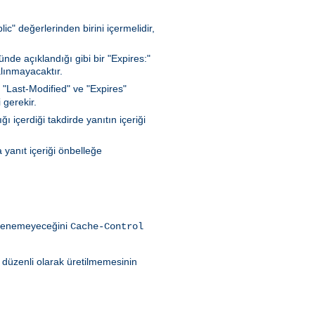
c" değerlerinden birini içermelidir,
de açıklandığı gibi bir "Expires:"
lınmayacaktır.
 "Last-Modified" ve "Expires"
 gerekir.
 içerdiği takdirde yanıtın içeriği
 yanıt içeriği önbelleğe
eklenemeyeceğini
Cache-Control
ın düzenli olarak üretilmemesinin