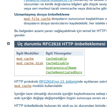
oturumları ve kimlik doğrulama bilgileri gibi düşük seviy
veya veri merkezi tarafı memcache veya distcache gibi
Uzmanlaşmış dosya önbellekleme
dosyaların sunucunun başlatılması sıra
mod_file_cache
dosyaların dosya tanıtıcılarını kaydedebilir, her istekte 
Bu belgeden azami yararı sağlayabilmek için temel bir HTTP b
gerekir.
Üç durumlu RFC2616 HTTP önbelleklemesi
İlgili Modüller
İlgili Yönergeler
mod_cache
CacheEnable
mod_cache_disk
CacheDisable
UseCanonicalName
CacheNegotiatedDocs
HTTP protokolü
RFC2616'nın 13. bölümü
nde açıklanan satıri
modülü kullanılabilir.
mod_cache
İçeriğin taze olmadığı durumda içeriğin kaybolmasına sebep o
eski içeriğin değişip değişmediğini özgün sunucuya soran ve
HTTP önbelleğinde bulunan bir girdi şu üç durumdan birinde ol