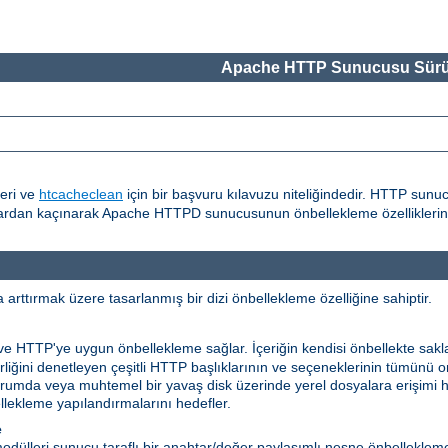
Apache HTTP Sunucusu Sürü
eri ve
htcacheclean
için bir başvuru kılavuzu niteliğindedir. HTTP sunu
alardan kaçınarak Apache HTTPD sunucusunun önbellekleme özelliklerinin
rttırmak üzere tasarlanmış bir dizi önbellekleme özelliğine sahiptir.
 ve HTTP'ye uygun önbellekleme sağlar. İçeriğin kendisi önbellekte sakl
ilirliğini denetleyen çeşitli HTTP başlıklarının ve seçeneklerinin tümünü
niz durumda veya muhtemel bir yavaş disk üzerinde yerel dosyalara erişimi
ekleme yapılandırmalarını hedefler.
e
dülleri sunucu taraflı bir anahtar/değer paylaşımlı nesne önbelleklem