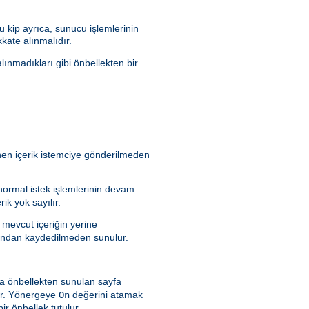
 kip ayrıca, sunucu işlemlerinin
kate alınmalıdır.
lınmadıkları gibi önbellekten bir
enen içerik istemciye gönderilmeden
 normal istek işlemlerinin devam
ik yok sayılır.
 mevcut içeriğin yerine
rafından kaydedilmeden sunulur.
a önbellekten sunulan sayfa
dır. Yönergeye
değerini atamak
On
ir önbellek tutulur.