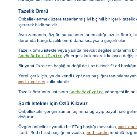
Tazelik Ömrü
Önbelleklenmek üzere tasarlanmış iyi biçimli bir içerik tazeli
içererek bildirmelidir.
Aynı zamanda, özgün sunucunun tanımladığı tazelik ömrü, bir 
durumda hangi tazelik ömrü daha kısaysa o geçerli olur.
Tazelik ömrü istekte veya yanıtta mevcut değilse öntanımlı bir t
yönergesi kullanılarak kolayca değiştiril
CacheDefaultExpire
Bir yanıt
başlığını değil de
başlığın
Expires
Last-Modified
Yerel içerik için, ya da kendi
başlığını tanımlamayan 
Expires
kullanılabilir.
mod_expires
Tazelik ömrünün üst sınırı
yönergesi ile beli
CacheMaxExpire
Şartlı İstekler için Özlü Kılavuz
Önbellekteki içeriğin zaman aşımına uğrayıp bayat hale gelmes
doğurur.
Özgün önbellekli yanıtta bir
başlığı mevcutsa,
ETag
mod_cac
başlığı mevcutsa,
modülü özgün 
Last-Modified
mod_cache