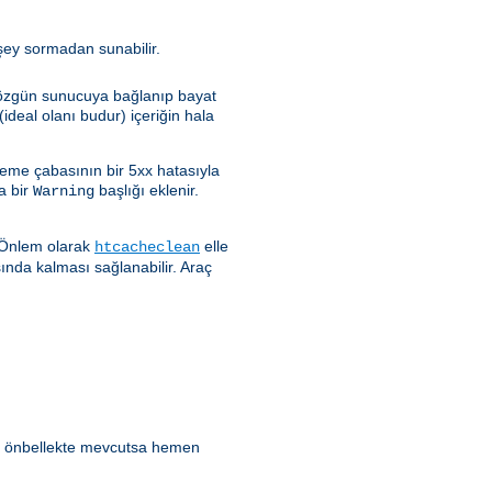
rşey sormadan sunabilir.
e özgün sunucuya bağlanıp bayat
ideal olanı budur) içeriğin hala
leme çabasının bir 5xx hatasıyla
a bir
başlığı eklenir.
Warning
. Önlem olarak
elle
htcacheclean
sında kalması sağlanabilir. Araç
ik önbellekte mevcutsa hemen