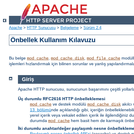
Apache
>
HTTP Sunucusu
>
Belgeleme
>
Sürüm 2.4
Önbellek Kullanım Kılavuzu
Bu belge
,
,
modüll
mod_cache
mod_cache_disk
mod_file_cache
işlemleri hızlandırmak için bilinen sorunlar ve yanlış yapılandırm
Giriş
Apache HTTP sunucusu, sunucunun başarımını çeşitli yollarla a
Üç durumlu RFC2616 HTTP önbelleklemesi
ve destek modülü
akılcı
mod_cache
mod_cache_disk
13. bölümü
nde açıklandığı gibi, içeriğin önbellekleneb
yerel içerik veya vekalet edilen içerik ile ilgilendiği
durumda
hem basit hem de karmaşık önbell
mod_cache
İki durumlu anahtar/değer paylaşımlı nesne önbelleklem
Paylaşımlı nesne önbellek API'si
(socache) ve destek mo