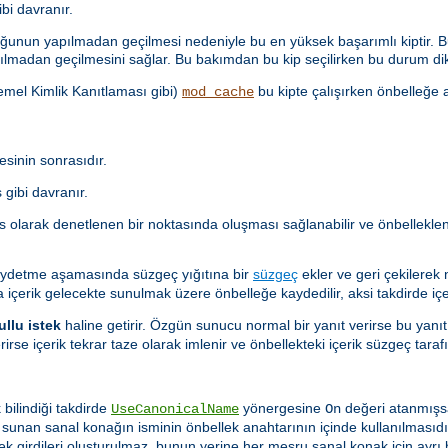
i davranır.
unun yapılmadan geçilmesi nedeniyle bu en yüksek başarımlı kiptir. Bu
lmadan geçilmesini sağlar. Bu bakımdan bu kip seçilirken bu durum dik
Temel Kimlik Kanıtlaması gibi)
bu kipte çalışırken önbelleğe a
mod_cache
sinin sonrasıdır.
gibi davranır.
as olarak denetlenen bir noktasında oluşması sağlanabilir ve önbellekl
aydetme aşamasında süzgeç yığıtına bir
süzgeç
ekler ve geri çekilerek
a içerik gelecekte sunulmak üzere önbelleğe kaydedilir, aksi takdirde içer
ullu istek
haline getirir. Özgün sunucu normal bir yanıt verirse bu yanıt
rirse içerik tekrar taze olarak imlenir ve önbellekteki içerik süzgeç ta
 bilindiği takdirde
yönergesine
değeri atanmışs
UseCanonicalName
On
i sunan sanal konağın isminin önbellek anahtarının içinde kullanılması
lek girdileri oluşturulmaz, bunun yerine her meşru sanal konak için ayrı b