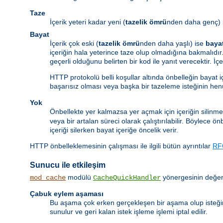
Taze
İçerik yeteri kadar yeni (
tazelik ömrü
nden daha genç) 
Bayat
İçerik çok eski (
tazelik ömrü
nden daha yaşlı) ise
baya
içeriğin hala yeterince taze olup olmadığına bakmalıdır.
geçerli olduğunu belirten bir kod ile yanıt verecektir. İ
HTTP protokolü belli koşullar altında önbelleğin bayat 
başarısız olması veya başka bir tazeleme isteğinin he
Yok
Önbellekte yer kalmazsa yer açmak için içeriğin silinme
veya bir artalan süreci olarak çalıştırılabilir. Böylece 
içeriği silerken bayat içeriğe öncelik verir.
HTTP önbelleklemesinin çalışması ile ilgili bütün ayrıntılar
RF
Sunucu ile etkileşim
modülü
yönergesinin değeri
mod_cache
CacheQuickHandler
Çabuk eylem aşaması
Bu aşama çok erken gerçekleşen bir aşama olup isteği
sunulur ve geri kalan istek işleme işlemi iptal edilir.