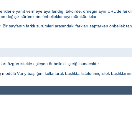
eriklerle yanıt vermeye ayarlandığı takdirde, örneğin aynı URL'de farklı 
n değişik sürümlerini önbelleklemeyi mümkün kılar.
r. Bir sayfanın farklı sürümleri arasındaki farkları saptarken önbellek t
t
ı özgün istekle eşleşen önbellekli içeriği sunacaktır.
modülü
başlığını kullanarak başlıkta listelenmiş istek başlıkları
e
Vary