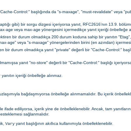
a "Cache-Control:" başlığında da "s-maxage", "must-revalidate" veya "publi
ğı gibi) bir sorgu dizgesi içeriyorsa yanıt, RFC2616’nın 13.9. bölümün
max-age veya max-age yönergesini içermedikçe yanıt içeriği önbelleğe a
ktiren bir durum olmadıkça 200 durum koduna sahip bir yanıtın "Etag",
 "max-age" veya "s-maxage" yönergelerinden birini (en azından) içermesi
n bir durum olmadıkça yanıt "private" değerli bir "Cache-Control:" başlığı
lmamışsa yanıt "no-store" değerli bir "Cache-Control:" başlığı içeriyorsa
r yanıtın içeriği önbelleğe alınmaz.
 uzlaşımıyla bağdaşmıyorsa önbelleğe alınmamalıdır. Bu içerik önbell
le ifade ediliyorsa, içerik yine de önbelleklenebilir. Ancak, tam yanıtlar
esteklemesi sağlanmalıdır.
ik,
yanıt başlığının akıllıca kullanımıyla önbelleklenebilir.
Vary