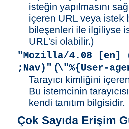
isteğin yapılmasını sağ
içeren URL veya istek b
bileşenleri ile ilgiliyse
URL’si olabilir.)
"Mozilla/4.08 [en] 
(
;Nav)"
\"%{User-age
Tarayıcı kimliğini içere
Bu istemcinin tarayıcıs
kendi tanıtım bilgisidir.
Çok Sayıda Erişim 