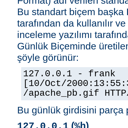
Format) adı verilen stand
Bu standart biçem başka
tarafından da kullanılır v
inceleme yazılımı tarafınd
Günlük Biçeminde üretilen
şöyle görünür:
127.0.0.1 - frank
[10/Oct/2000:13:55:
/apache_pb.gif HTTP
Bu günlük girdisini parça 
(
)
127.0.0.1
%h