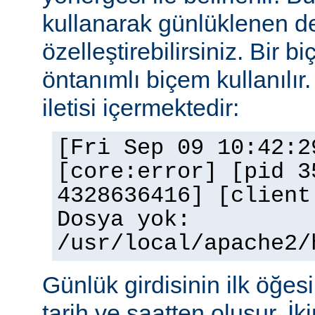
kullanarak günlüklenen de
özelleştirebilirsiniz. Bir 
öntanımlı biçem kullanılır.
iletisi içermektedir:
[Fri Sep 09 10:42:2
[core:error] [pid 3
4328636416] [client
Dosya yok:
/usr/local/apache2/
Günlük girdisinin ilk öğesi 
tarih ve saatten oluşur. İki