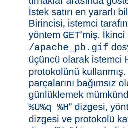
tırnaklar arasında göste
İstek satırı en yararlı bi
Birincisi, istemci taraf
yöntem
’miş. İkinci
GET
dosy
/apache_pb.gif
üçüncü olarak istemci
protokolünü kullanmış. İ
parçalarını bağımsız o
günlüklemek mümkündü
" dizgesi, yön
%U%q %H
dizgesi ve protokolü k