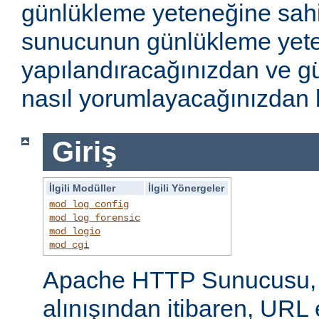
günlükleme yeteneğine sahi
sunucunun günlükleme yete
yapılandıracağınızdan ve gü
nasıl yorumlayacağınızdan b
Giriş
İlgili Modüller
İlgili Yönergeler
mod_log_config
mod_log_forensic
mod_logio
mod_cgi
Apache HTTP Sunucusu, i
alınışından itibaren, URL 