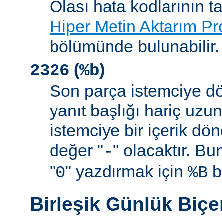
Olası hata kodlarının t
Hiper Metin Aktarım Pr
bölümünde bulunabilir.
(
)
2326
%b
Son parça istemciye d
yanıt başlığı hariç uzu
istemciye bir içerik d
değer "
" olacaktır. B
-
"
" yazdırmak için
be
0
%B
Birleşik Günlük Biç