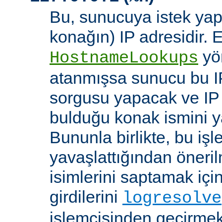
Bu, sunucuya istek yap
konağın) IP adresidir. 
yö
HostnameLookups
atanmışsa sunucu bu I
sorgusu yapacak ve IP 
bulduğu konak ismini y
Bununla birlikte, bu i
yavaşlattığından öneri
isimlerini saptamak için
girdilerini
logresolve
işlemcisinden geçirmek