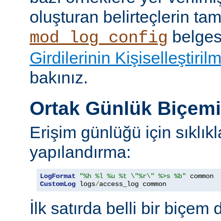
oluşturan belirteçlerin tam 
belges
mod_log_config
Girdilerinin Kişiselleştiril
bakınız.
Ortak Günlük Biçem
Erişim günlüğü için sıklıkl
yapılandırma:
LogFormat
"%h %l %u %t \"%r\" %>s %b"
CustomLog
 logs
/
access_log common
İlk satırda belli bir biçem 