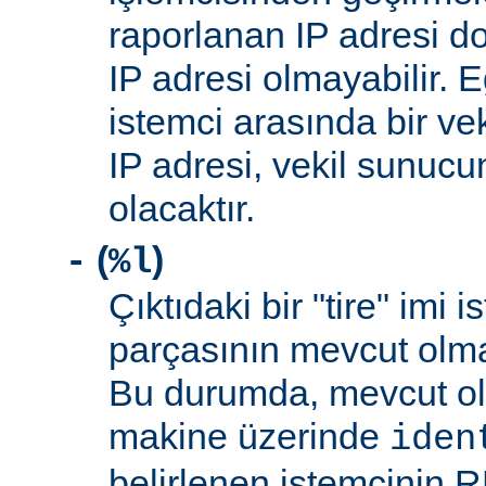
raporlanan IP adresi d
IP adresi olmayabilir. 
istemci arasında bir ve
IP adresi, vekil sunucu
olacaktır.
(
)
-
%l
Çıktıdaki bir "tire" imi i
parçasının mevcut olma
Bu durumda, mevcut ol
makine üzerinde
iden
belirlenen istemcinin R