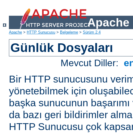
Apache 
Apache
>
HTTP Sunucusu
>
Belgeleme
>
Sürüm 2.4
Günlük Dosyaları
Mevcut Diller:
e
Bir HTTP sunucusunu veriml
yönetebilmek için oluşabile
başka sunucunun başarımı v
da bazı geri bildirimler alm
HTTP Sunucusu çok kapsaml