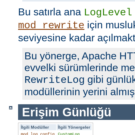
Bu satırla ana
LogLevel
için musl
mod_rewrite
seviyesine kadar açılmakt
Bu yönerge, Apache H
evvelki sürümlerinde me
gibi günlü
RewriteLog
modüllerinin yerini almışt
Erişim Günlüğü
İlgili Modüller
İlgili Yönergeler
mod_log_config
CustomLog