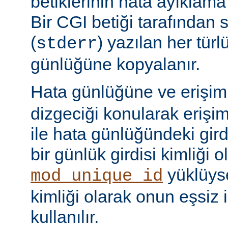
betiklerinin hata ayıklama ç
Bir CGI betiği tarafından 
(
) yazılan her tür
stderr
günlüğüne kopyalanır.
Hata günlüğüne ve erişi
dizgeciği konularak erişi
ile hata günlüğündeki girdi
bir günlük girdisi kimliği ol
yüklüyse
mod_unique_id
kimliği olarak onun eşsiz i
kullanılır.