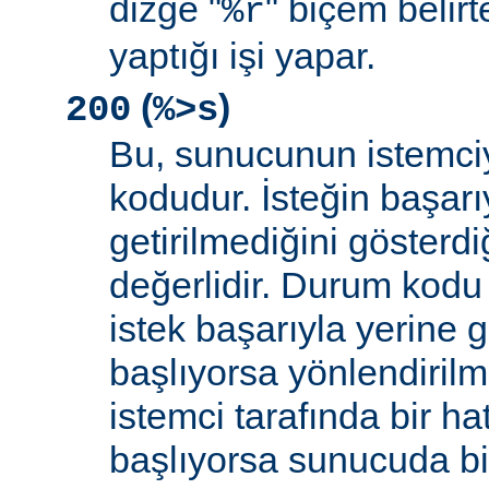
dizge "
" biçem belirt
%r
yaptığı işi yapar.
(
)
200
%>s
Bu, sunucunun istemci
kodudur. İsteğin başarıy
getirilmediğini gösterdiğ
değerlidir. Durum kodu 
istek başarıyla yerine get
başlıyorsa yönlendirilmi
istemci tarafında bir ha
başlıyorsa sunucuda bi