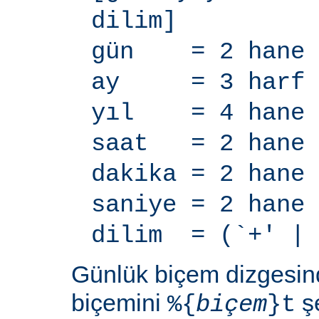
dilim]
gün = 2 hane
ay = 3 harf
yıl = 4 hane
saat = 2 hane
dakika = 2 hane
saniye = 2 hane
dilim = (`+' | 
Günlük biçem dizgesi
biçemini
şe
%{
biçem
}t