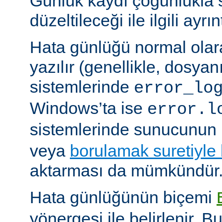
Günlük kaydı çoğunlukla 
düzeltileceği ile ilgili ayrınt
Hata günlüğü normal olar
yazılır (genellikle, dosyan
sistemlerinde
error_lo
Windows’ta ise
error.l
sistemlerinde sunucunun 
veya
borulamak suretiyle
aktarması da mümkündür
Hata günlüğünün biçemi
yönergesi ile belirlenir. B