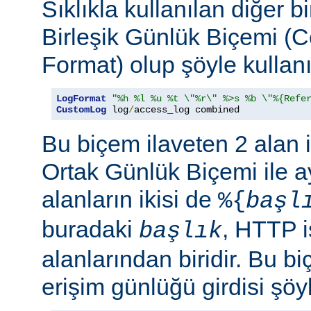
Sıklıkla kullanılan diğer b
Birleşik Günlük Biçemi (
Format) olup şöyle kullanıl
LogFormat
"%h %l %u %t \"%r\" %>s %b \"%{Refe
CustomLog
 log
/
access_log combined
Bu biçem ilaveten 2 alan 
Ortak Günlük Biçemi ile ay
alanların ikisi de
%{
başl
buradaki
, HTTP i
başlık
alanlarından biridir. Bu bi
erişim günlüğü girdisi şöy