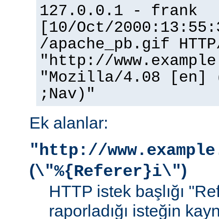
127.0.0.1 - frank
[10/Oct/2000:13:55:
/apache_pb.gif HTTP
"http://www.example
"Mozilla/4.08 [en] 
;Nav)"
Ek alanlar:
"http://www.example
(
)
\"%{Referer}i\"
HTTP istek başlığı "Ref
raporladığı isteğin kay