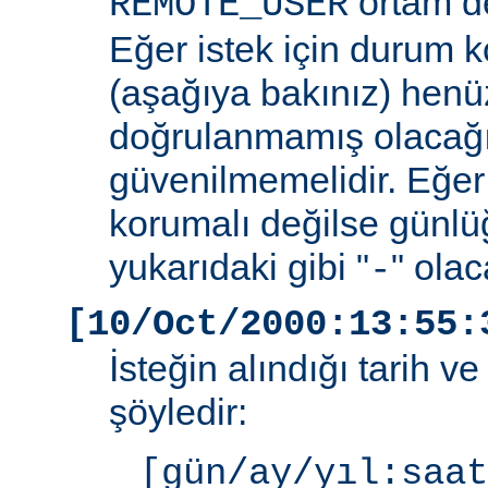
ortam de
REMOTE_USER
Eğer istek için durum 
(aşağıya bakınız) henüz
doğrulanmamış olacağ
güvenilmemelidir. Eğer
korumalı değilse günlü
yukarıdaki gibi "
" olac
-
[10/Oct/2000:13:55:
İsteğin alındığı tarih v
şöyledir:
[gün/ay/yıl:saat