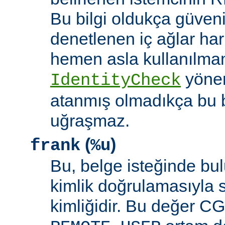
Bu bilgi oldukça güveni
denetlenen iç ağlar ha
hemen asla kullanılmam
yöne
IdentityCheck
atanmış olmadıkça bu 
uğraşmaz.
(
)
frank
%u
Bu, belge isteğinde bu
kimlik doğrulamasıyla 
kimliğidir. Bu değer CGI