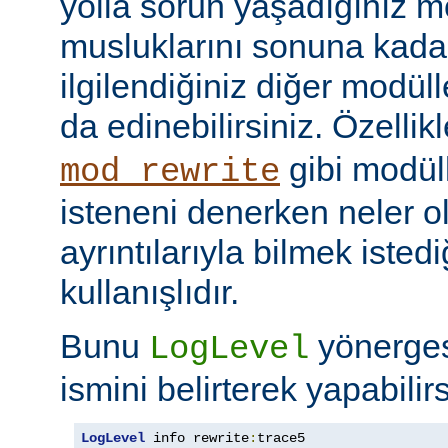
yolla sorun yaşadığınız mo
musluklarını sonuna kadar 
ilgilendiğiniz diğer modüller
da edinebilirsiniz. Özellik
gibi modül
mod_rewrite
isteneni denerken neler olu
ayrıntılarıyla bilmek iste
kullanışlıdır.
Bunu
yönerge
LogLevel
ismini belirterek yapabilirs
LogLevel
 info rewrite
:
trace5