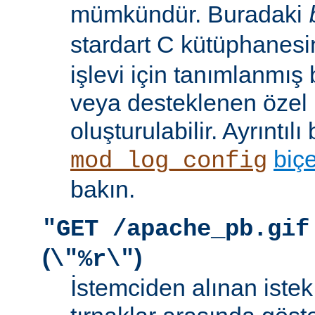
mümkündür. Buradaki
stardart C kütüphanes
işlevi için tanımlanmış 
veya desteklenen özel b
oluşturulabilir. Ayrıntılı 
biç
mod_log_config
bakın.
"GET /apache_pb.gif
(
)
\"%r\"
İstemciden alınan istek s