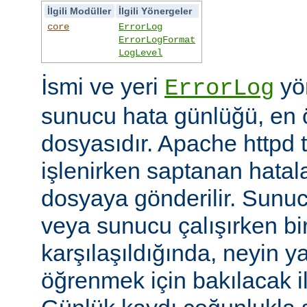
İlgili Modüller
İlgili Yönergeler
core
ErrorLog
ErrorLogFormat
LogLevel
İsmi ve yeri
yön
ErrorLog
sunucu hata günlüğü, en 
dosyasıdır. Apache httpd t
işlenirken saptanan hatalar
dosyaya gönderilir. Sunuc
veya sunucu çalışırken bi
karşılaşıldığında, neyin yan
öğrenmek için bakılacak il