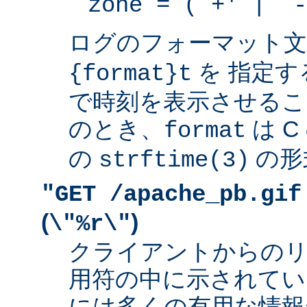
zone = (`+' | `-
ログのフォーマット
を 指定す
{format}t
で時刻を表示させるこ
のとき、
は 
format
の
の形
strftime(3)
"GET /apache_pb.gif
(
)
\"%r\"
クライアントからの
用符の中に示されてい
には多くの有用な情報