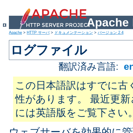
Apach
Apache
>
HTTP サーバ
>
ドキュメンテーション
>
バージョン 2.4
ログファイル
翻訳済み言語:
e
この日本語訳はすでに古
性があります。 最近更
には英語版をご覧下さい
ウェブサーバを効果的に管