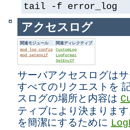
tail -f error_log
アクセスログ
関連モジュール
関連ディレクティブ
mod_log_config
CustomLog
mod_setenvif
LogFormat
SetEnvIf
サーバアクセスログはサ
すべてのリクエストを 
スログの場所と内容は
C
ティブにより決まります
を簡潔にするために
Log