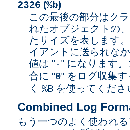
(
)
2326
%b
この最後の部分はクラ
れたオブジェクトの、
たサイズを表します
イアントに送られなか
値は "
" になります
-
合に "
" をログ収集
0
く
を使ってくださ
%B
Combined Log Form
もう一つのよく使われる書式