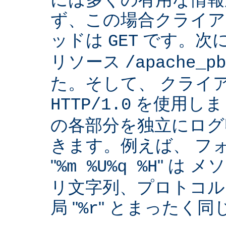
ず、この場合クライア
ッドは
です。次
GET
リソース
/apache_pb
た。そして、 クライ
を使用しま
HTTP/1.0
の各部分を独立にログ
きます。例えば、 フ
"
" は 
%m %U%q %H
リ文字列、プロトコル
局 "
" とまったく
%r