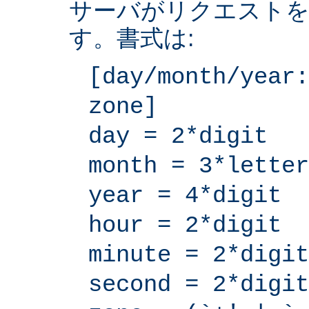
サーバがリクエストを
す。書式は:
[day/month/year:
zone]
day = 2*digit
month = 3*letter
year = 4*digit
hour = 2*digit
minute = 2*digit
second = 2*digit