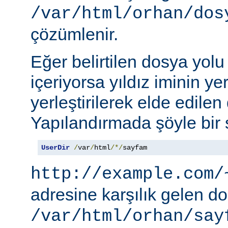
/var/html/orhan/dos
çözümlenir.
Eğer belirtilen dosya yolu b
içeriyorsa yıldız iminin ye
yerleştirilerek elde edilen 
Yapılandırmada şöyle bir s
UserDir
/
var
/
html
/*/
sayfam
http://example.com/
adresine karşılık gelen d
/var/html/orhan/say