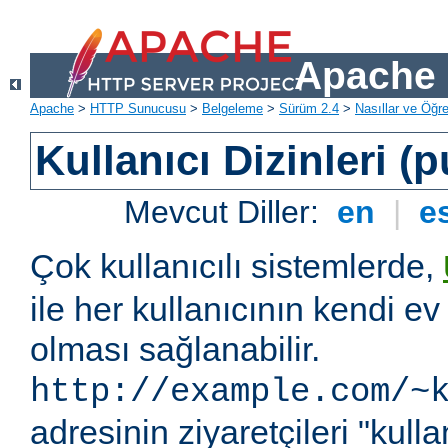
Apache 
Apache
>
HTTP Sunucusu
>
Belgeleme
>
Sürüm 2.4
>
Nasıllar ve Öğret
Kullanıcı Dizinleri (
Mevcut Diller:
en
|
e
Çok kullanıcılı sistemlerde,
ile her kullanıcının kendi ev 
olması sağlanabilir.
http://example.com/~
adresinin ziyaretçileri "kullan