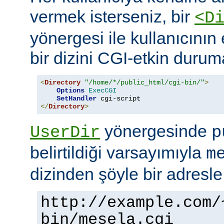
vermek isterseniz, bir
<D
yönergesi ile kullanıcının 
bir dizini CGI-etkin duruma
<
Directory
"/home/*/public_html/cgi-bin/"
>
Options
ExecCGI
SetHandler
</
Directory
>
yönergesinde
UserDir
p
belirtildiği varsayımıyla
m
dizinden şöyle bir adresle
http://example.com/
bin/mesela.cgi