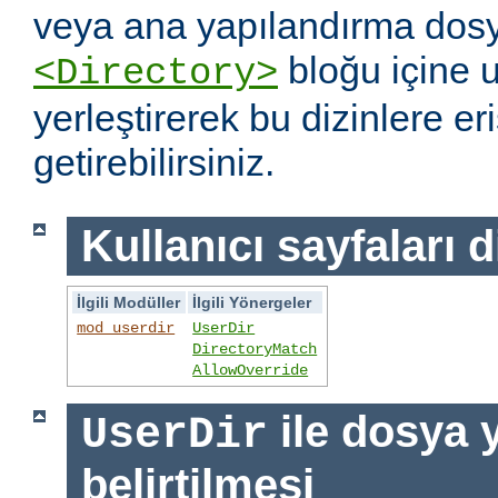
veya ana yapılandırma dosy
bloğu içine 
<Directory>
yerleştirerek bu dizinlere er
getirebilirsiniz.
Kullanıcı sayfaları d
İlgili Modüller
İlgili Yönergeler
mod_userdir
UserDir
DirectoryMatch
AllowOverride
ile dosya 
UserDir
belirtilmesi