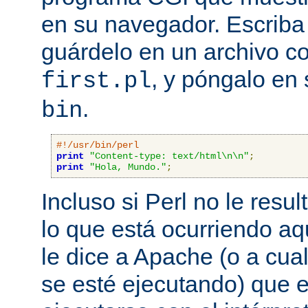
en su navegador. Escriba 
guárdelo en un archivo c
, y póngalo en 
first.pl
.
bin
#!/usr/bin/perl
print
"Content-type: text/html\n\n"
;
print
"Hola, Mundo."
;
Incluso si Perl no le resul
lo que está ocurriendo aq
le dice a Apache (o a cual
se esté ejecutando) que 