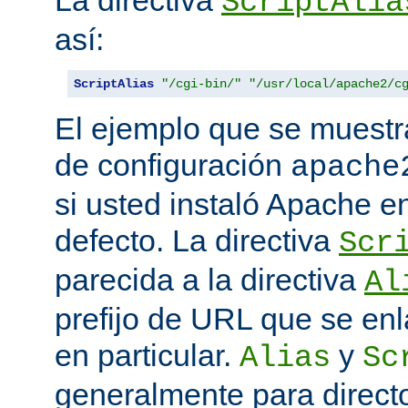
La directiva
ScriptAlia
así:
ScriptAlias
"/cgi-bin/"
"/usr/local/apache2/c
El ejemplo que se muestr
de configuración
apache
si usted instaló Apache e
defecto. La directiva
Scr
parecida a la directiva
Al
prefijo de URL que se enl
en particular.
y
Alias
Sc
generalmente para direct