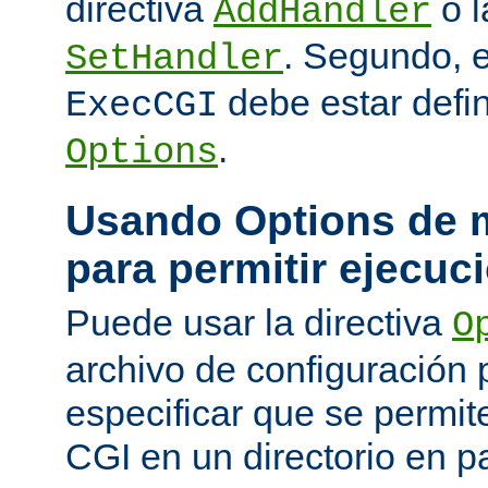
directiva
o l
AddHandler
. Segundo, 
SetHandler
debe estar defin
ExecCGI
.
Options
Usando Options de m
para permitir ejecuc
Puede usar la directiva
O
archivo de configuración 
especificar que se permit
CGI en un directorio en pa