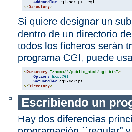
AddHandler
 cgi-script 
.
</
Directory
>
Si quiere designar un sub
dentro de un directorio de
todos los ficheros serán 
programa CGI, puede usar
<
Directory
"/home/*/public_html/cgi-bin"
>
Options
ExecCGI
SetHandler
</
Directory
>
Escribiendo un pro
Hay dos diferencias princ
programación ``regular'' 