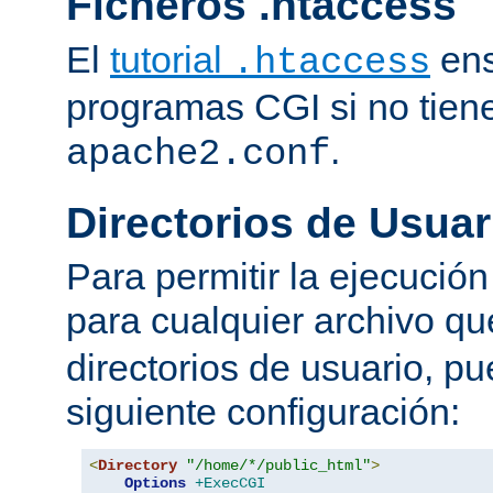
Ficheros .htaccess
El
tutorial
ens
.htaccess
programas CGI si no tien
.
apache2.conf
Directorios de Usuar
Para permitir la ejecuci
para cualquier archivo q
directorios de usuario, pu
siguiente configuración:
<
Directory
"/home/*/public_html"
>
Options
+ExecCGI