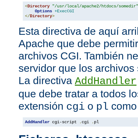
<
Directory
"/usr/local/apache2/htdocs/somedir
Options
+ExecCGI
</
Directory
>
Esta directiva de aquí arri
Apache que debe permitir
archivos CGI. También nec
servidor que los archivos
La directiva
AddHandler
que debe tratar a todos lo
extensión
o
como 
cgi
pl
AddHandler
 cgi-script 
.
cgi 
.
pl