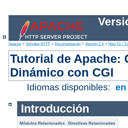
Versi
Apache
>
Servidor HTTP
>
Documentación
>
Versión 2.4
>
How-To / Tu
Tutorial de Apache:
Dinámico con CGI
Idiomas disponibles:
e
Introducción
Módulos Relacionados
Directivas Relacionadas