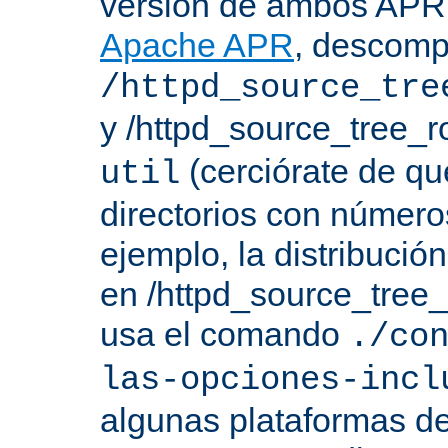
versión de ambos APR 
Apache APR
, descomp
/httpd_source_tre
y /httpd_source_tree_r
(cerciórate de qu
util
directorios con número
ejemplo, la distribuci
en /httpd_source_tree_r
usa el comando
./co
las-opciones-incl
algunas plataformas de