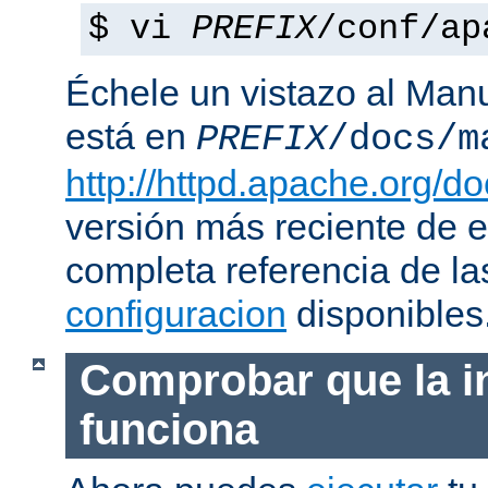
$ vi
PREFIX
/conf/ap
Échele un vistazo al Man
está en
PREFIX
/docs/m
http://httpd.apache.org/do
versión más reciente de 
completa referencia de l
configuracion
disponibles
Comprobar que la i
funciona