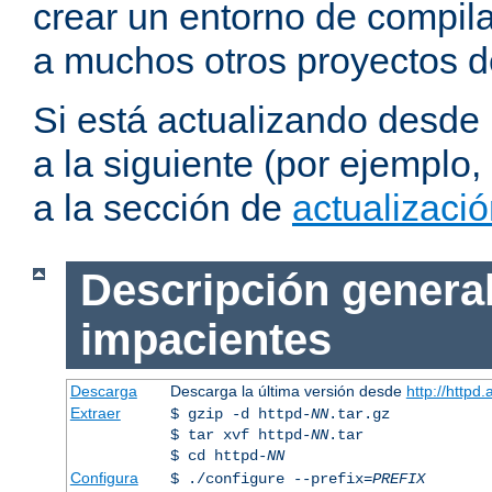
crear un entorno de compil
a muchos otros proyectos d
Si está actualizando desde
a la siguiente (por ejemplo,
a la sección de
actualizaci
Descripción general
impacientes
Descarga
Descarga la última versión desde
http://httpd
Extraer
$ gzip -d httpd-
NN
.tar.gz
$ tar xvf httpd-
NN
.tar
$ cd httpd-
NN
Configura
$ ./configure --prefix=
PREFIX