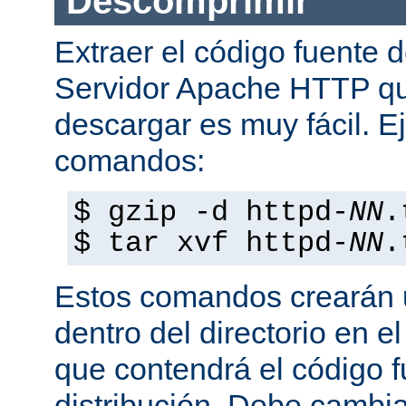
Descomprimir
Extraer el código fuente d
Servidor Apache HTTP q
descargar es muy fácil. E
comandos:
$ gzip -d httpd-
NN
.
$ tar xvf httpd-
NN
.
Estos comandos crearán u
dentro del directorio en e
que contendrá el código 
distribución. Debe cambia