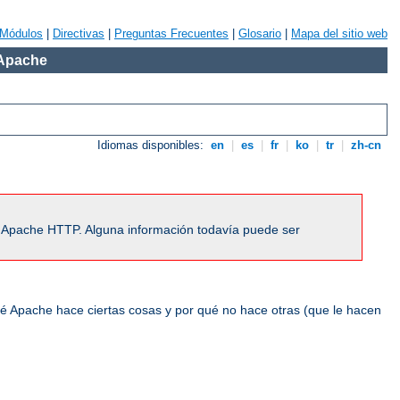
Módulos
|
Directivas
|
Preguntas Frecuentes
|
Glosario
|
Mapa del sitio web
 Apache
Idiomas disponibles:
en
|
es
|
fr
|
ko
|
tr
|
zh-cn
r Apache HTTP. Alguna información todavía puede ser
ué Apache hace ciertas cosas y por qué no hace otras (que le hacen