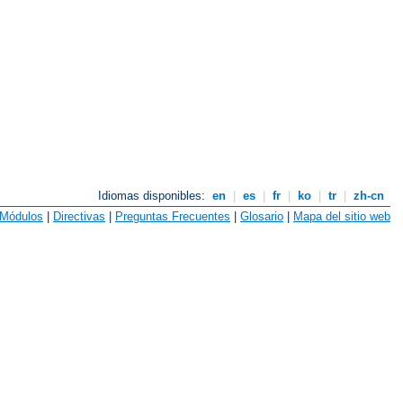
Idiomas disponibles:
en
|
es
|
fr
|
ko
|
tr
|
zh-cn
Módulos
|
Directivas
|
Preguntas Frecuentes
|
Glosario
|
Mapa del sitio web